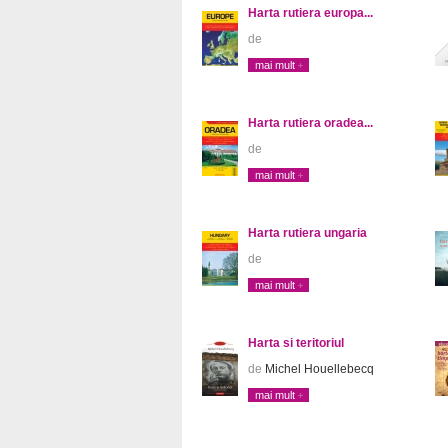
Harta rutiera europa...
de
mai mult
Harta rutiera oradea...
de
mai mult
Harta rutiera ungaria
de
mai mult
Harta si teritoriul
de
Michel Houellebecq
mai mult