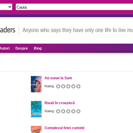
Autori
Despre
Blog
Ați sunat la Sam
Rating:
Rivali în croazieră
Rating:
Complexul fetei cuminți