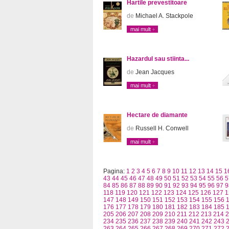
Hartile prevestitoare
de
Michael A. Stackpole
mai mult
Hazardul sau stiinta...
de
Jean Jacques
mai mult
Hectare de diamante
de
Russell H. Conwell
mai mult
Pagina:
1
2
3
4
5
6
7
8
9
10
11
12
13
14
15
1
43
44
45
46
47
48
49
50
51
52
53
54
55
56
5
84
85
86
87
88
89
90
91
92
93
94
95
96
97
9
118
119
120
121
122
123
124
125
126
127
1
147
148
149
150
151
152
153
154
155
156
176
177
178
179
180
181
182
183
184
185
205
206
207
208
209
210
211
212
213
214
2
234
235
236
237
238
239
240
241
242
243
263
264
265
266
267
268
269
270
271
272