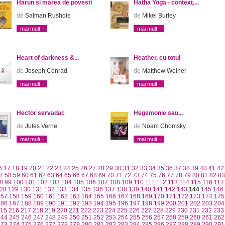
Harun si marea de povesti
Hatha Yoga - context,...
de
Salman Rushdie
de
Mikel Burley
mai mult
mai mult
Heart of darkness &...
Heather, cu totul
de
Joseph Conrad
de
Matthew Weiner
mai mult
mai mult
Hector servadac
Hegemonie sau...
de
Jules Verne
de
Noam Chomsky
mai mult
mai mult
6
17
18
19
20
21
22
23
24
25
26
27
28
29
30
31
32
33
34
35
36
37
38
39
40
41
42
7
58
59
60
61
62
63
64
65
66
67
68
69
70
71
72
73
74
75
76
77
78
79
80
81
82
83
8
99
100
101
102
103
104
105
106
107
108
109
110
111
112
113
114
115
116
117
28
129
130
131
132
133
134
135
136
137
138
139
140
141
142
143
144
145
146
157
158
159
160
161
162
163
164
165
166
167
168
169
170
171
172
173
174
175
186
187
188
189
190
191
192
193
194
195
196
197
198
199
200
201
202
203
204
15
216
217
218
219
220
221
222
223
224
225
226
227
228
229
230
231
232
233
244
245
246
247
248
249
250
251
252
253
254
255
256
257
258
259
260
261
262
273
274
275
276
277
278
279
280
281
282
283
284
285
286
287
288
289
290
291