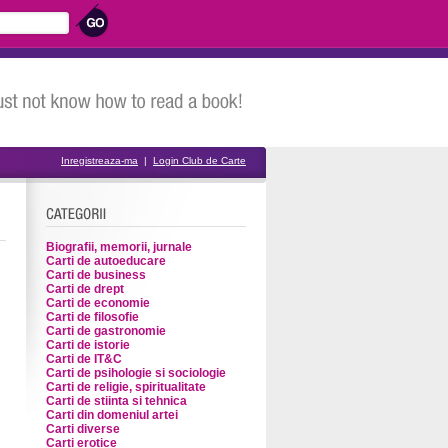
Inregistreaza-ma
|
Login Club de Carte
Biografii, memorii, jurnale
Carti de autoeducare
Carti de business
Carti de drept
Carti de economie
Carti de filosofie
Carti de gastronomie
Carti de istorie
Carti de IT&C
Carti de psihologie si sociologie
Carti de religie, spiritualitate
Carti de stiinta si tehnica
Carti din domeniul artei
Carti diverse
Carti erotice