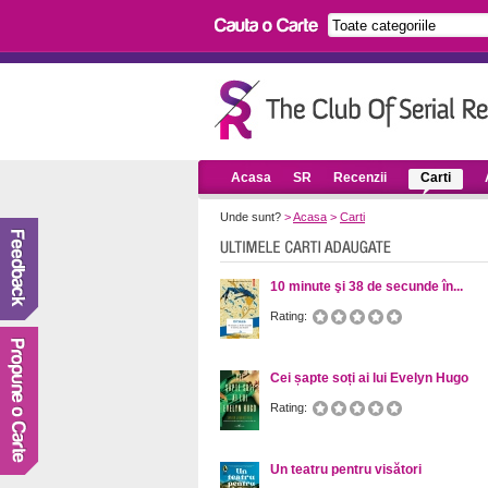
Acasa
SR
Recenzii
Carti
Unde sunt?
>
Acasa
>
Carti
10 minute şi 38 de secunde în...
Rating:
Cei șapte soți ai lui Evelyn Hugo
Rating:
Un teatru pentru visători