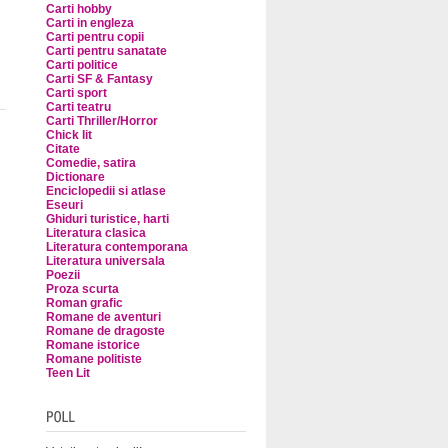
Carti hobby
Carti in engleza
Carti pentru copii
Carti pentru sanatate
Carti politice
Carti SF & Fantasy
Carti sport
Carti teatru
Carti Thriller/Horror
Chick lit
Citate
Comedie, satira
Dictionare
Enciclopedii si atlase
Eseuri
Ghiduri turistice, harti
Literatura clasica
Literatura contemporana
Literatura universala
Poezii
Proza scurta
Roman grafic
Romane de aventuri
Romane de dragoste
Romane istorice
Romane politiste
Teen Lit