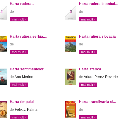
Harta rutiera...
Harta rutiera istanbul...
de
de
mai mult
mai mult
Harta rutiera serbia,...
Harta rutiera slovacia
de
de
mai mult
mai mult
Harta sentimentelor
Harta sferica
de
Ana Merino
de
Arturo Perez-Reverte
mai mult
mai mult
Harta timpului
Harta transilvania si...
de
Felix J. Palma
de
mai mult
mai mult