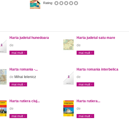
Rating:
Harta judetul hunedoara
Harta judetul satu mare
de
de
mai mult
mai mult
Harta romania -...
Harta romania interbelica
de
Mihai Ielenicz
de
mai mult
mai mult
Harta rutiera cluj...
Harta rutiera...
de
de
mai mult
mai mult