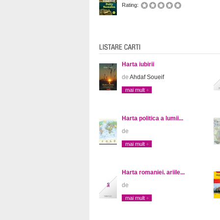
Rating:
Harta iubirii
de
Ahdaf Soueif
mai mult
Harta politica a lumii...
de
mai mult
Harta romaniei. ariile...
de
mai mult