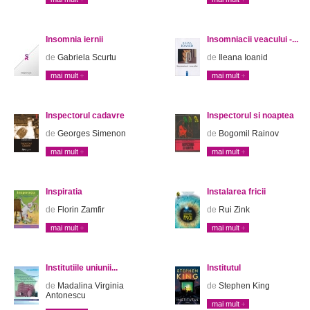
Insomnia iernii
Insomniacii veacului -...
de
Gabriela Scurtu
de
Ileana Ioanid
mai mult
mai mult
Inspectorul cadavre
Inspectorul si noaptea
de
Georges Simenon
de
Bogomil Rainov
mai mult
mai mult
Inspiratia
Instalarea fricii
de
Florin Zamfir
de
Rui Zink
mai mult
mai mult
Institutiile uniunii...
Institutul
de
Madalina Virginia
de
Stephen King
Antonescu
mai mult