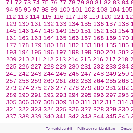
71
72
73
74
75
76
77
78
79
80
81
82
83
84
94
95
96
97
98
99
100
101
102
103
104
105
112
113
114
115
116
117
118
119
120
121
12
129
130
131
132
133
134
135
136
137
138
145
146
147
148
149
150
151
152
153
154
161
162
163
164
165
166
167
168
169
170
177
178
179
180
181
182
183
184
185
186
193
194
195
196
197
198
199
200
201
202
209
210
211
212
213
214
215
216
217
218
225
226
227
228
229
230
231
232
233
234
241
242
243
244
245
246
247
248
249
250
257
258
259
260
261
262
263
264
265
266
273
274
275
276
277
278
279
280
281
282
289
290
291
292
293
294
295
296
297
298
305
306
307
308
309
310
311
312
313
314
321
322
323
324
325
326
327
328
329
330
337
338
339
340
341
342
343
344
345
346
Termeni si conditii
Politica de confidentialitate
Contact