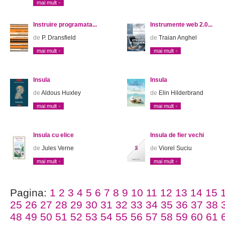
mai mult
Instruire programata...
Instrumente web 2.0...
de
P. Dransfield
de
Traian Anghel
mai mult
mai mult
Insula
Insula
de
Aldous Huxley
de
Elin Hilderbrand
mai mult
mai mult
Insula cu elice
Insula de fier vechi
de
Jules Verne
de
Viorel Suciu
mai mult
mai mult
Pagina:
1
2
3
4
5
6
7
8
9
10
11
12
13
14
15
25
26
27
28
29
30
31
32
33
34
35
36
37
38
48
49
50
51
52
53
54
55
56
57
58
59
60
61