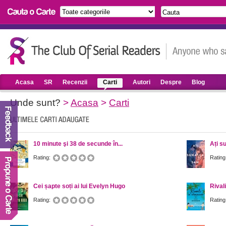
Acasa
SR
Recenzii
Carti
Autori
Despre
Blog
Unde sunt?
>
Acasa
>
Carti
10 minute şi 38 de secunde în...
Ați s
Rating:
Rating
Cei șapte soți ai lui Evelyn Hugo
Rival
Rating:
Rating