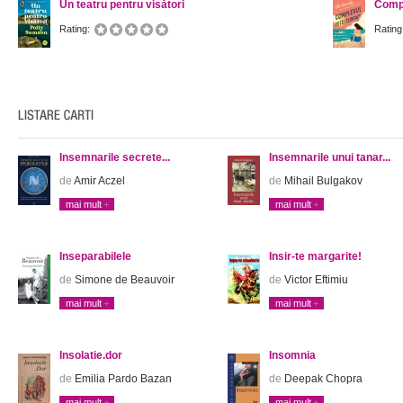
Un teatru pentru visători
Compl
Rating:
Rating
Insemnarile secrete...
Insemnarile unui tanar...
de
Amir Aczel
de
Mihail Bulgakov
mai mult
mai mult
Inseparabilele
Insir-te margarite!
de
Simone de Beauvoir
de
Victor Eftimiu
mai mult
mai mult
Insolatie.dor
Insomnia
de
Emilia Pardo Bazan
de
Deepak Chopra
mai mult
mai mult