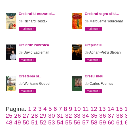
Creierul lui mozart si...
Creierul negru al lui...
de
Richard Restak
de
Marguerite Yourcenar
mai mult
mai mult
Creierul: Povestea...
Crepuscul
de
David Eagleman
de
Adrian-Petru Stepan
mai mult
mai mult
Cresterea si...
Crezul meu
de
Wolfgang Goebel
de
Carlos Fuentes
mai mult
mai mult
Pagina:
1
2
3
4
5
6
7
8
9
10
11
12
13
14
15
25
26
27
28
29
30
31
32
33
34
35
36
37
38
48
49
50
51
52
53
54
55
56
57
58
59
60
61