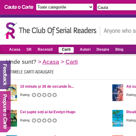
Acasa
SR
Recenzii
Carti
Autori
Despre
Blog
Unde sunt?
>
Acasa
>
Carti
10 minute şi 38 de secunde în...
Ați s
Rating:
Rating
Cei șapte soți ai lui Evelyn Hugo
Rival
Rating:
Rating