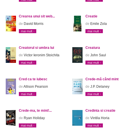
Crearea unui sit web...
Creatie
de
David Morris
de
Emile Zola
mai mult
mai mult
Creatorul si umbra lui
Creatura
de
Victor Ieronim Stoichita
de
John Saul
mai mult
mai mult
Cred ca te iubesc
Crede-mă când mint
de
Allison Pearson
de
J.P. Delaney
mai mult
mai mult
Crede-ma, te mint!...
Credinta si creatie
de
Ryan Holiday
de
Vintila Horia
mai mult
mai mult