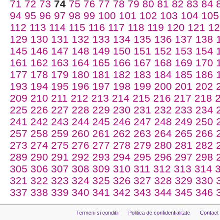
71
72
73
74
75
76
77
78
79
80
81
82
83
84
94
95
96
97
98
99
100
101
102
103
104
105
112
113
114
115
116
117
118
119
120
121
12
129
130
131
132
133
134
135
136
137
138
145
146
147
148
149
150
151
152
153
154
161
162
163
164
165
166
167
168
169
170
177
178
179
180
181
182
183
184
185
186
193
194
195
196
197
198
199
200
201
202
209
210
211
212
213
214
215
216
217
218
225
226
227
228
229
230
231
232
233
234
241
242
243
244
245
246
247
248
249
250
257
258
259
260
261
262
263
264
265
266
273
274
275
276
277
278
279
280
281
282
289
290
291
292
293
294
295
296
297
298
305
306
307
308
309
310
311
312
313
314
321
322
323
324
325
326
327
328
329
330
337
338
339
340
341
342
343
344
345
346
Termeni si conditii
Politica de confidentialitate
Contact