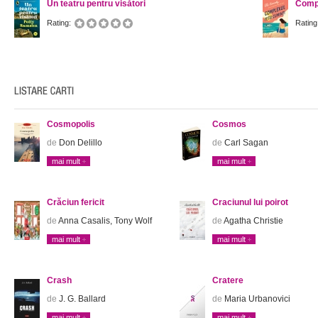
Un teatru pentru visători
Compl
Rating:
Rating
Cosmopolis
Cosmos
de
Don Delillo
de
Carl Sagan
mai mult
mai mult
Crăciun fericit
Craciunul lui poirot
de
Anna Casalis, Tony Wolf
de
Agatha Christie
mai mult
mai mult
Crash
Cratere
de
J. G. Ballard
de
Maria Urbanovici
mai mult
mai mult