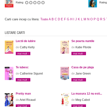
Rating:
Rating
Carti care incep cu litera:
Toate
A
B
C
D
E
F
G
H
I
J
K
L
M
N
O
P
Q
R
S
Lectii de iubire
Se poarta nuntile
de
Cathy Kelly
de
Katie Fforde
mai mult
mai mult
Te iubesc
Casa de pe plaja
de
Catherine Siguret
de
Jane Green
mai mult
mai mult
Pretty man
La masura 12 nu esti...
de
Ariel Ricaud
de
Meg Cabot
mai mult
mai mult