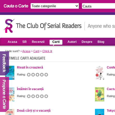
Acasa
SR
Recenzii
Carti
Autori
Despre
Blog
Unde sunt?
>
Acasa
>
Carti
>
Chick lit
Rivali în croazieră
Confe
Rating:
Rating
Întâlniri în vacanță
Cactu
Rating:
Rating
Două cărți și o vacanță
Tokyo