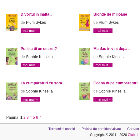
Divortul in inalta...
Blonde de milioane
de
Plum Sykes
de
Plum Sykes
mai mult
mai mult
Poti sa tii un secret?
Ma dau in vint dupa...
de
Sophie Kinsella
de
Sophie Kinsella
mai mult
mai mult
La cumparaturi cu sora...
Goana dupa cumparaturi..
de
Sophie Kinsella
de
Sophie Kinsella
mai mult
mai mult
Pagina:
1
2
3
4
5
6
7
Termeni si conditii
Politica de confidentialitate
Contact
Copyright © 2011 - 2026
Club de