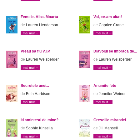
Femeie. Alba. Moarta
Vai, ce-am uitat!
de
Lauren Henderson
de
Caprice Crane
mai mult
mai mult
Vreau sa fiu V.I.P.
Diavolul se imbraca de...
de
Lauren Weisberger
de
Lauren Weisberger
mai mult
mai mult
Secretele unei...
Anumite fete
de
Beth Harbison
de
Jennifer Weiner
mai mult
mai mult
Iti amintesti de mine?
Greselile mirandei
de
Sophie Kinsella
de
Jill Mansell
mai mult
mai mult