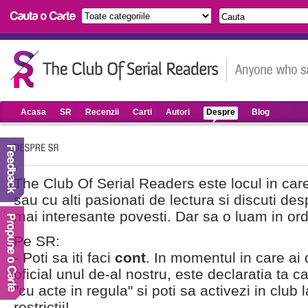
Acasa
SR
Recenzii
Carti
Autori
Despre
Blog
The Club Of Serial Readers este locul in care t
sau cu alti pasionati de lectura si discuti desp
mai interesante povesti. Dar sa o luam in ord
Pe SR:
- Poti sa iti faci
cont
. In momentul in care ai 
oficial unul de-al nostru, este declaratia ta 
"cu acte in regula" si poti sa activezi in club l
restrictii!