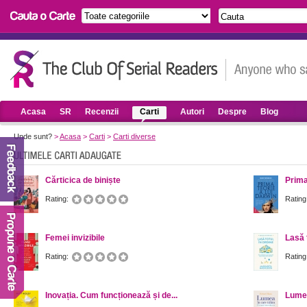
Acasa
SR
Recenzii
Carti
Autori
Despre
Blog
Unde sunt?
>
Acasa
>
Carti
>
Carti diverse
Cărticica de biniște
Prima
Rating:
Rating
Femei invizibile
Lasă 
Rating:
Rating
Inovația. Cum funcționează și de...
Lumea