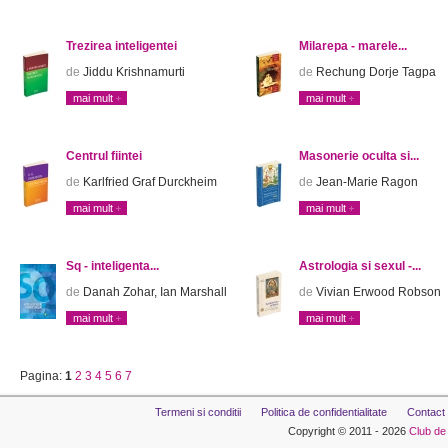
Trezirea inteligentei
Milarepa - marele...
de
Jiddu Krishnamurti
de
Rechung Dorje Tagpa
mai mult
mai mult
Centrul fiintei
Masonerie oculta si...
de
Karlfried Graf Durckheim
de
Jean-Marie Ragon
mai mult
mai mult
Sq - inteligenta...
Astrologia si sexul -...
de
Danah Zohar, Ian Marshall
de
Vivian Erwood Robson
mai mult
mai mult
Pagina:
1
2
3
4
5
6
7
Termeni si conditii
Politica de confidentialitate
Contact
Copyright © 2011 - 2026
Club de