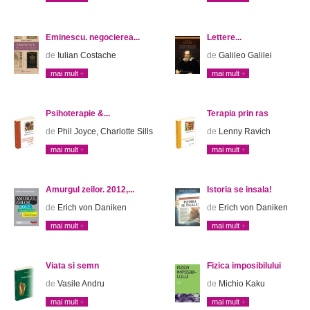
Eminescu. negocierea...
Lettere...
de
Iulian Costache
de
Galileo Galilei
mai mult
mai mult
Psihoterapie &...
Terapia prin ras
de
Phil Joyce, Charlotte Sills
de
Lenny Ravich
mai mult
mai mult
Amurgul zeilor. 2012,...
Istoria se insala!
de
Erich von Daniken
de
Erich von Daniken
mai mult
mai mult
Viata si semn
Fizica imposibilului
de
Vasile Andru
de
Michio Kaku
mai mult
mai mult