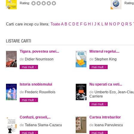
Rating:
Rating
Carti care incep cu litera:
Toate
A
B
C
D
E
F
G
H
I
J
K
L
M
N
O
P
Q
R
S
Tigara. povestea unei...
Misterul regelui....
de
Didier Nourrisson
de
Stephen King
mai mult
mai mult
Istoria snobismului
Nu sperati ca veti...
de
Frederic Rouvillois
de
Umberto Eco, Jean-Cla
Carriere
mai mult
mai mult
Confuzii, greseli,...
Cartea intrebarilor
de
Tatiana Slama-Cazacu
de
Ioana Parvulescu
mai mult
mai mult