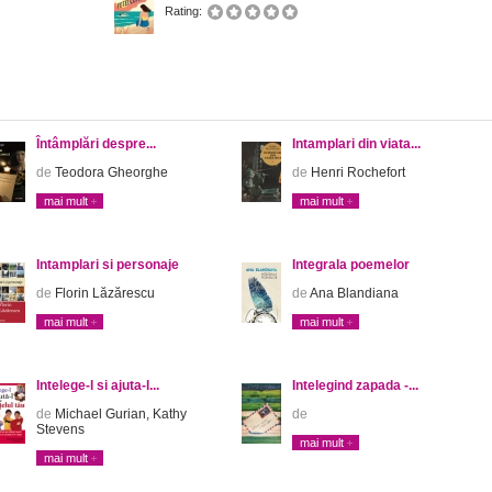
Rating:
Întâmplări despre...
Intamplari din viata...
de
Teodora Gheorghe
de
Henri Rochefort
mai mult
mai mult
Intamplari si personaje
Integrala poemelor
de
Florin Lăzărescu
de
Ana Blandiana
mai mult
mai mult
Intelege-l si ajuta-l...
Intelegind zapada -...
de
Michael Gurian, Kathy
de
Stevens
mai mult
mai mult