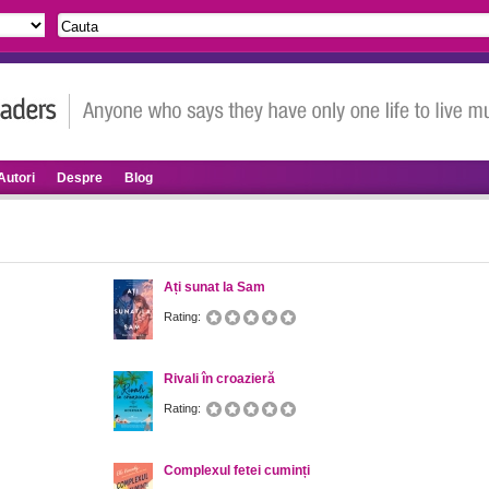
Autori
Despre
Blog
Ați sunat la Sam
Rating:
Rivali în croazieră
Rating:
Complexul fetei cuminți