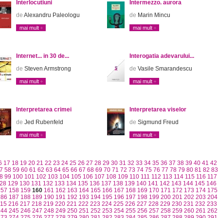
Interlocutiuni
Intermezzo. aurora
de
Alexandru Paleologu
de
Marin Mincu
mai mult
mai mult
Internet... in 30 de...
Interogatia adevarului...
de
Steven Armstrong
de
Vasile Smarandescu
mai mult
mai mult
Interpretarea crimei
Interpretarea viselor
de
Jed Rubenfeld
de
Sigmund Freud
mai mult
mai mult
6
17
18
19
20
21
22
23
24
25
26
27
28
29
30
31
32
33
34
35
36
37
38
39
40
41
42
7
58
59
60
61
62
63
64
65
66
67
68
69
70
71
72
73
74
75
76
77
78
79
80
81
82
83
8
99
100
101
102
103
104
105
106
107
108
109
110
111
112
113
114
115
116
117
28
129
130
131
132
133
134
135
136
137
138
139
140
141
142
143
144
145
146
157
158
159
160
161
162
163
164
165
166
167
168
169
170
171
172
173
174
175
186
187
188
189
190
191
192
193
194
195
196
197
198
199
200
201
202
203
204
15
216
217
218
219
220
221
222
223
224
225
226
227
228
229
230
231
232
233
244
245
246
247
248
249
250
251
252
253
254
255
256
257
258
259
260
261
262
273
274
275
276
277
278
279
280
281
282
283
284
285
286
287
288
289
290
291