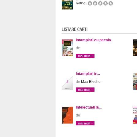
Rating:
Intamplari cu pacala
de
mai mult
Intamplari in...
de
Max Blecher
mai mult
Intelectuali la...
de
mai mult