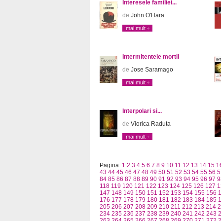
Interesele familiei...
de
John O'Hara
mai mult
Intermitentele mortii
de
Jose Saramago
mai mult
Interpolari si...
de
Viorica Raduta
mai mult
Pagina:
1
2
3
4
5
6
7
8
9
10
11
12
13
14
15
1
43
44
45
46
47
48
49
50
51
52
53
54
55
56
5
84
85
86
87
88
89
90
91
92
93
94
95
96
97
9
118
119
120
121
122
123
124
125
126
127
1
147
148
149
150
151
152
153
154
155
156
176
177
178
179
180
181
182
183
184
185
205
206
207
208
209
210
211
212
213
214
2
234
235
236
237
238
239
240
241
242
243
263
264
265
266
267
268
269
270
271
272