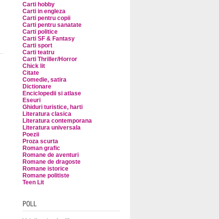
Carti hobby
Carti in engleza
Carti pentru copii
Carti pentru sanatate
Carti politice
Carti SF & Fantasy
Carti sport
Carti teatru
Carti Thriller/Horror
Chick lit
Citate
Comedie, satira
Dictionare
Enciclopedii si atlase
Eseuri
Ghiduri turistice, harti
Literatura clasica
Literatura contemporana
Literatura universala
Poezii
Proza scurta
Roman grafic
Romane de aventuri
Romane de dragoste
Romane istorice
Romane politiste
Teen Lit