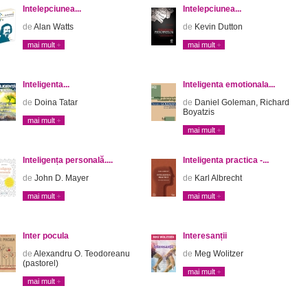
Intelepciunea...
Intelepciunea...
de
Alan Watts
de
Kevin Dutton
mai mult
mai mult
Inteligenta...
Inteligenta emotionala...
de
Doina Tatar
de
Daniel Goleman, Richard
Boyatzis
mai mult
mai mult
Inteligența personală....
Inteligenta practica -...
de
John D. Mayer
de
Karl Albrecht
mai mult
mai mult
Inter pocula
Interesanții
de
Alexandru O. Teodoreanu
de
Meg Wolitzer
(pastorel)
mai mult
mai mult