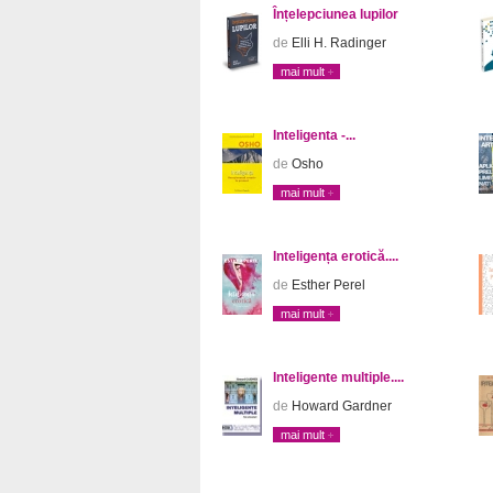
Înțelepciunea lupilor
de
Elli H. Radinger
mai mult
Inteligenta -...
de
Osho
mai mult
Inteligența erotică....
de
Esther Perel
mai mult
Inteligente multiple....
de
Howard Gardner
mai mult