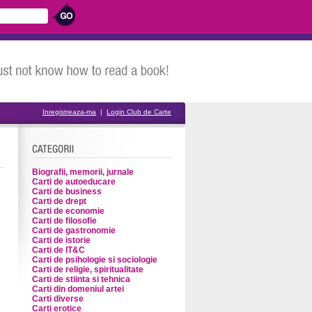
Inregistreaza-ma
|
Login Club de Carte
Biografii, memorii, jurnale
Carti de autoeducare
Carti de business
Carti de drept
Carti de economie
Carti de filosofie
Carti de gastronomie
Carti de istorie
Carti de IT&C
Carti de psihologie si sociologie
Carti de religie, spiritualitate
Carti de stiinta si tehnica
Carti din domeniul artei
Carti diverse
Carti erotice