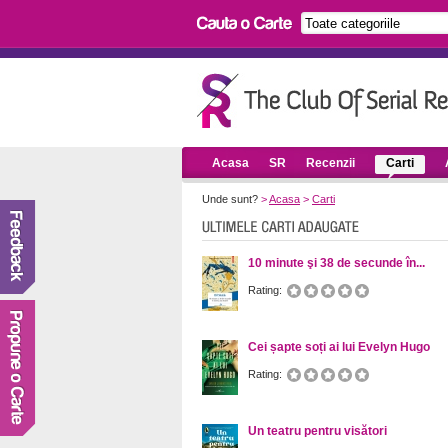
Acasa
SR
Recenzii
Carti
Unde sunt?
>
Acasa
>
Carti
10 minute şi 38 de secunde în...
Rating:
Cei șapte soți ai lui Evelyn Hugo
Rating:
Un teatru pentru visători