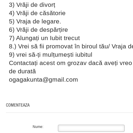
3) Vrăji de divorț
4) Vrăji de căsătorie
5) Vraja de legare.
6) Vrăji de despărțire
7) Alungați un Iubit trecut
8.) Vrei să fii promovat în biroul tău/ Vraja d
9) vrei să-ți mulțumești iubitul
Contactați acest om grozav dacă aveți vreo
de durată
ogagakunta@gmail.com
Nume: