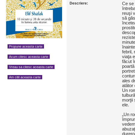
Descriere:
Ce se 
întreb
reuşi 
să găs
încete
prosti
descop
rezist
minute
Propune aceasta carte
înainte
febril
viaţa e
Acum citesc aceasta carte
făcut 
poartă
Vreau sa citesc aceasta carte
portret
conturu
Am citit aceasta carte
ales d
atâtor 
Un ro
tulbură
morţii 
ele.
„Un ro
împrum
vedem,
abuzaţ
durero