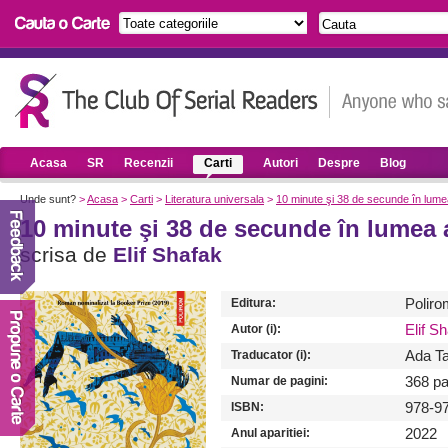
Acasa
SR
Recenzii
Carti
Autori
Despre
Blog
Unde sunt?
>
Acasa
>
Carti
>
Literatura universala
>
10 minute şi 38 de secunde în lume
10 minute şi 38 de secunde în lumea a
scrisa de
Elif Shafak
Editura:
Poliro
Autor (i):
Elif S
Traducator (i):
Ada T
Numar de pagini:
368 pa
ISBN:
978-9
Anul aparitiei:
2022