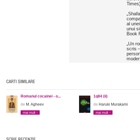
Times
„Shafa
compas
al unei
unui s
Book 
„Un ro
scris 
person
modern
Romanul cocainei - o...
1q84 (ii)
de
M. Agheev
de
Haruki Murakami
mai mult
mai mult