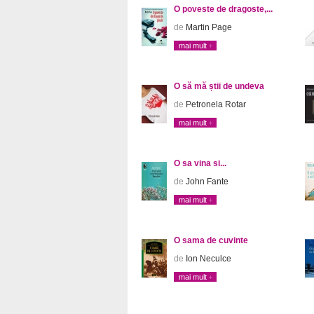
O poveste de dragoste,...
de
Martin Page
mai mult
O să mă știi de undeva
de
Petronela Rotar
mai mult
O sa vina si...
de
John Fante
mai mult
O sama de cuvinte
de
Ion Neculce
mai mult