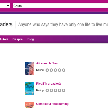
Autori
Despre
Blog
Ați sunat la Sam
Rating:
Rivali în croazieră
Rating:
Complexul fetei cuminți