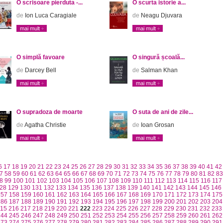
O scrisoare pierduta -...
O scurta istorie a...
de
Ion Luca Caragiale
de
Neagu Djuvara
mai mult
mai mult
O simplă favoare
O singură școală...
de
Darcey Bell
de
Salman Khan
mai mult
mai mult
O supradoza de moarte
O suta de ani de zile...
de
Agatha Christie
de
Ioan Grosan
mai mult
mai mult
6
17
18
19
20
21
22
23
24
25
26
27
28
29
30
31
32
33
34
35
36
37
38
39
40
41
42
7
58
59
60
61
62
63
64
65
66
67
68
69
70
71
72
73
74
75
76
77
78
79
80
81
82
83
8
99
100
101
102
103
104
105
106
107
108
109
110
111
112
113
114
115
116
117
28
129
130
131
132
133
134
135
136
137
138
139
140
141
142
143
144
145
146
157
158
159
160
161
162
163
164
165
166
167
168
169
170
171
172
173
174
175
186
187
188
189
190
191
192
193
194
195
196
197
198
199
200
201
202
203
204
15
216
217
218
219
220
221
222
223
224
225
226
227
228
229
230
231
232
233
244
245
246
247
248
249
250
251
252
253
254
255
256
257
258
259
260
261
262
273
274
275
276
277
278
279
280
281
282
283
284
285
286
287
288
289
290
291