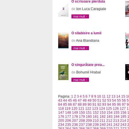
O scrisoare pierduta
de
Ion Luca Caragiale
mai mult
O silabisire a lumii
de
Ana Blandiana
mai mult
O singurătate prea...
de
Bohumil Hrabal
mai mult
Pagina:
1
2
3
4
5
6
7
8
9
10
11
12
13
14
15
1
43
44
45
46
47
48
49
50
51
52
53
54
55
56
5
84
85
86
87
88
89
90
91
92
93
94
95
96
97
9
118
119
120
121
122
123
124
125
126
127
1
147
148
149
150
151
152
153
154
155
156
176
177
178
179
180
181
182
183
184
185
205
206
207
208
209
210
211
212
213
214
2
234
235
236
237
238
239
240
241
242
243
263
264
265
266
267
268
269
270
271
272