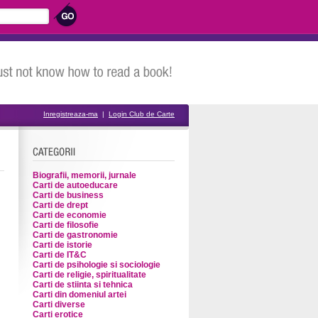
Inregistreaza-ma
|
Login Club de Carte
Biografii, memorii, jurnale
Carti de autoeducare
Carti de business
Carti de drept
Carti de economie
Carti de filosofie
Carti de gastronomie
Carti de istorie
Carti de IT&C
Carti de psihologie si sociologie
Carti de religie, spiritualitate
Carti de stiinta si tehnica
Carti din domeniul artei
Carti diverse
Carti erotice