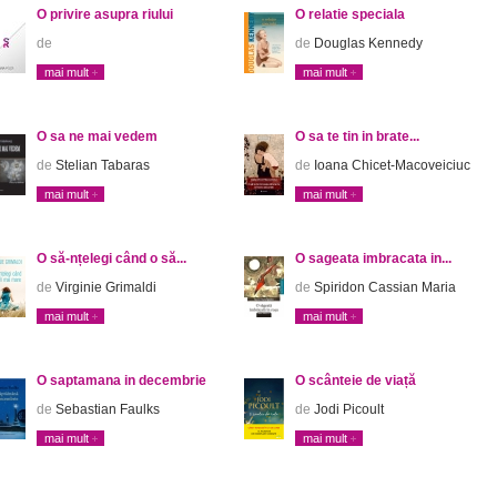
O privire asupra riului
O relatie speciala
de
de
Douglas Kennedy
mai mult
mai mult
O sa ne mai vedem
O sa te tin in brate...
de
Stelian Tabaras
de
Ioana Chicet-Macoveiciuc
mai mult
mai mult
O să-nțelegi când o să...
O sageata imbracata in...
de
Virginie Grimaldi
de
Spiridon Cassian Maria
mai mult
mai mult
O saptamana in decembrie
O scânteie de viață
de
Sebastian Faulks
de
Jodi Picoult
mai mult
mai mult