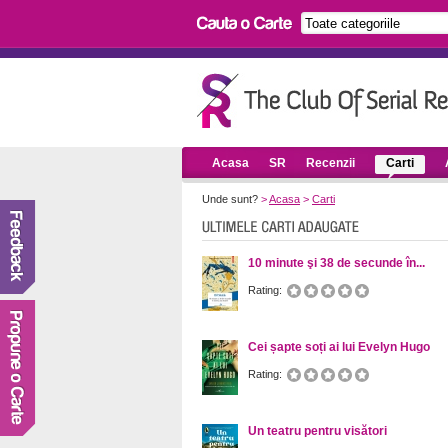
Acasa
SR
Recenzii
Carti
Unde sunt?
>
Acasa
>
Carti
10 minute şi 38 de secunde în...
Rating:
Cei șapte soți ai lui Evelyn Hugo
Rating:
Un teatru pentru visători