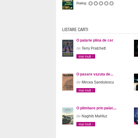
Rating:
O palarie plina de cer
de
Terry Pratchett
mai mult
O pasare vazuta de...
de
Mircea Sandulescu
mai mult
O plimbare prin palat....
de
Naghib Mahfuz
mai mult