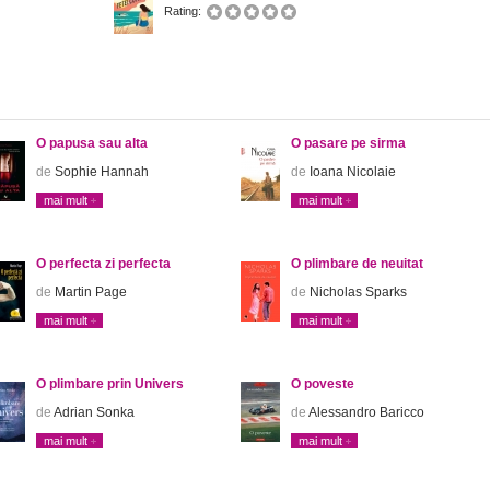
Rating:
O papusa sau alta
O pasare pe sirma
de
Sophie Hannah
de
Ioana Nicolaie
mai mult
mai mult
O perfecta zi perfecta
O plimbare de neuitat
de
Martin Page
de
Nicholas Sparks
mai mult
mai mult
O plimbare prin Univers
O poveste
de
Adrian Sonka
de
Alessandro Baricco
mai mult
mai mult