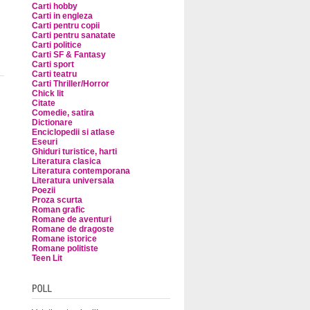
Carti hobby
Carti in engleza
Carti pentru copii
Carti pentru sanatate
Carti politice
Carti SF & Fantasy
Carti sport
Carti teatru
Carti Thriller/Horror
Chick lit
Citate
Comedie, satira
Dictionare
Enciclopedii si atlase
Eseuri
Ghiduri turistice, harti
Literatura clasica
Literatura contemporana
Literatura universala
Poezii
Proza scurta
Roman grafic
Romane de aventuri
Romane de dragoste
Romane istorice
Romane politiste
Teen Lit