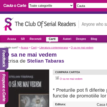
Acasa
SR
Recenzii
Carti
Autori
Despre
Blog
Unde sunt?
>
Acasa
>
Carti
>
Literatura contemporana
>
O sa ne mai vedem
O sa ne mai vedem
scrisa de
Stelian Tabaras
CUMPARA CARTEA
O sa ne mai vedem
* Preturile pot fi diferit
functie de promotiile lor
Editura:
Casa C