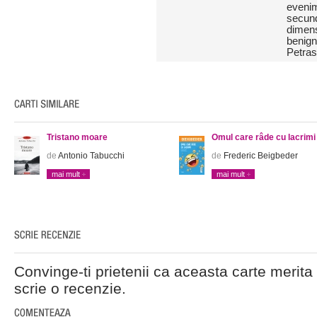
evenim
secund
dimens
benign
Petras
Tristano moare
Omul care râde cu lacrimi
de
Antonio Tabucchi
de
Frederic Beigbeder
mai mult
mai mult
Convinge-ti prietenii ca aceasta carte merita 
scrie o recenzie.