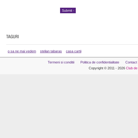
o sa ne mai vedem
stelian tabaras
casa cartii
Termeni si conditii
Politica de confidentialitate
Contact
Copyright © 2011 - 2026
Club de