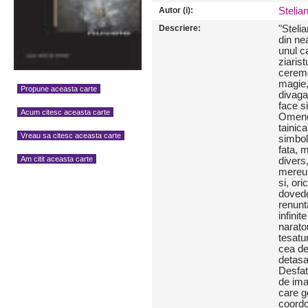
Autor (i):
Stelia
Descriere:
"Steli
din ne
unul c
ziarist
ceremo
magie, 
Propune aceasta carte
divagat
face s
Acum citesc aceasta carte
Omenes
tainic
Vreau sa citesc aceasta carte
simbol
fata, 
Am citit aceasta carte
divers
mereu 
si, ori
dovede
renunta
infinit
narator
tesatu
cea de
detasat
Desfat
de ima
care g
coordo