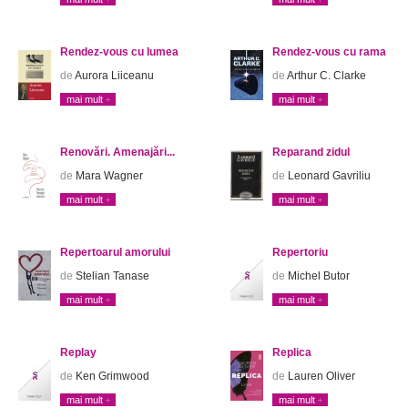
Rendez-vous cu lumea
Rendez-vous cu rama
de
Aurora Liiceanu
de
Arthur C. Clarke
mai mult
mai mult
Renovări. Amenajări...
Reparand zidul
de
Mara Wagner
de
Leonard Gavriliu
mai mult
mai mult
Repertoarul amorului
Repertoriu
de
Stelian Tanase
de
Michel Butor
mai mult
mai mult
Replay
Replica
de
Ken Grimwood
de
Lauren Oliver
mai mult
mai mult