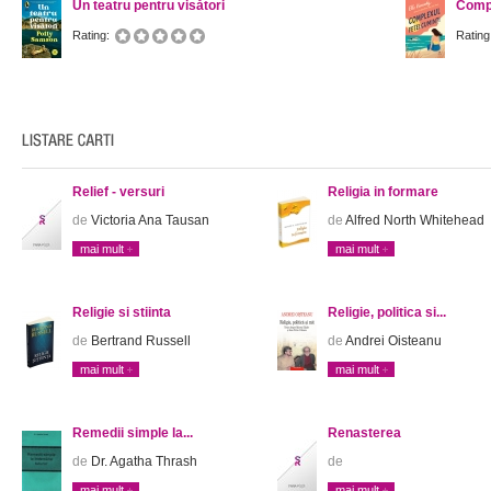
Un teatru pentru visători
Compl
Rating:
Rating
Relief - versuri
Religia in formare
de
Victoria Ana Tausan
de
Alfred North Whitehead
mai mult
mai mult
Religie si stiinta
Religie, politica si...
de
Bertrand Russell
de
Andrei Oisteanu
mai mult
mai mult
Remedii simple la...
Renasterea
de
Dr. Agatha Thrash
de
mai mult
mai mult