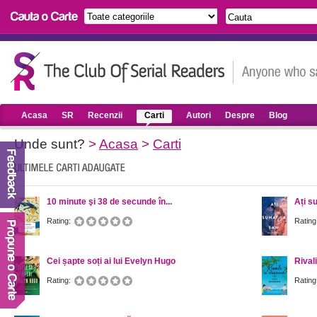
Acasa
SR
Recenzii
Carti
Autori
Despre
Blog
Unde sunt?
>
Acasa
>
Carti
10 minute şi 38 de secunde în...
Ați s
Rating:
Rating
Cei șapte soți ai lui Evelyn Hugo
Rival
Rating:
Rating