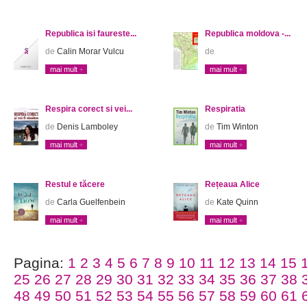
Republica isi faureste...
Republica moldova -...
de
Calin Morar Vulcu
de
mai mult
mai mult
Respira corect si vei...
Respiratia
de
Denis Lamboley
de
Tim Winton
mai mult
mai mult
Restul e tăcere
Rețeaua Alice
de
Carla Guelfenbein
de
Kate Quinn
mai mult
mai mult
Pagina:
1
2
3
4
5
6
7
8
9
10
11
12
13
14
15
25
26
27
28
29
30
31
32
33
34
35
36
37
38
48
49
50
51
52
53
54
55
56
57
58
59
60
61