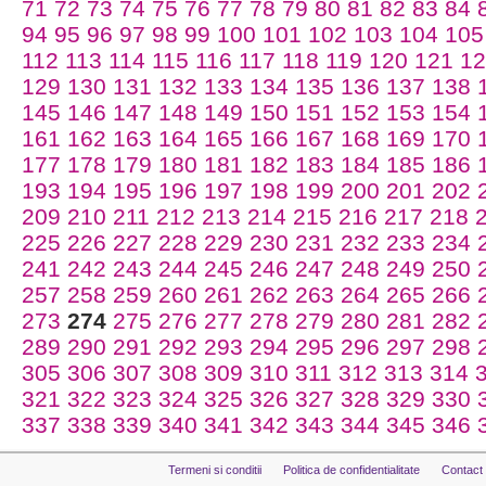
71
72
73
74
75
76
77
78
79
80
81
82
83
84
94
95
96
97
98
99
100
101
102
103
104
105
112
113
114
115
116
117
118
119
120
121
12
129
130
131
132
133
134
135
136
137
138
145
146
147
148
149
150
151
152
153
154
161
162
163
164
165
166
167
168
169
170
177
178
179
180
181
182
183
184
185
186
193
194
195
196
197
198
199
200
201
202
209
210
211
212
213
214
215
216
217
218
225
226
227
228
229
230
231
232
233
234
241
242
243
244
245
246
247
248
249
250
257
258
259
260
261
262
263
264
265
266
273
274
275
276
277
278
279
280
281
282
289
290
291
292
293
294
295
296
297
298
305
306
307
308
309
310
311
312
313
314
321
322
323
324
325
326
327
328
329
330
337
338
339
340
341
342
343
344
345
346
Termeni si conditii
Politica de confidentialitate
Contact