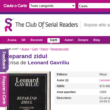
Acasa
SR
Recenzii
Carti
Autori
Despre
Blog
Unde sunt?
>
Acasa
>
Carti
>
Poezii
>
Reparand zidul
Reparand zidul
scrisa de
Leonard Gavriliu
Editura:
Maya
Autor (i):
Leonard
ISBN:
973-99
Anul aparitiei:
1999
Descriere:
Cu un au
14.04.