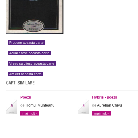
Propune aceasta carte
Acum citesc aceasta carte
Vreau sa citesc aceasta carte
Am citit aceasta carte
Poezii
Hybris - poezii
de
Romul Munteanu
de
Aurelian Chivu
mai mult
mai mult