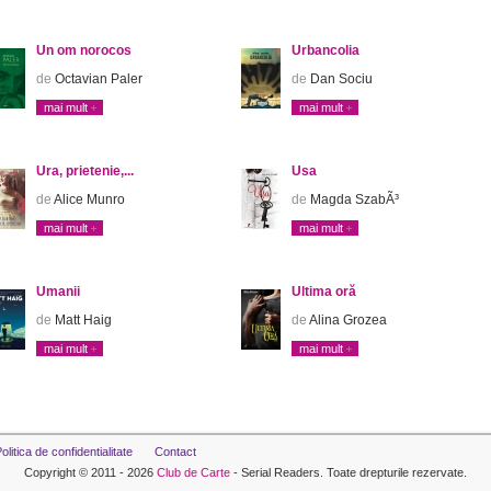
Un om norocos
Urbancolia
de
Octavian Paler
de
Dan Sociu
mai mult
mai mult
Ura, prietenie,...
Usa
de
Alice Munro
de
Magda SzabÃ³
mai mult
mai mult
Umanii
Ultima oră
de
Matt Haig
de
Alina Grozea
mai mult
mai mult
olitica de confidentialitate
Contact
Copyright © 2011 - 2026
Club de Carte
- Serial Readers. Toate drepturile rezervate.