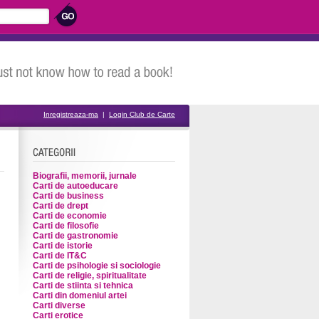
Inregistreaza-ma
|
Login Club de Carte
Biografii, memorii, jurnale
Carti de autoeducare
Carti de business
Carti de drept
Carti de economie
Carti de filosofie
Carti de gastronomie
Carti de istorie
Carti de IT&C
Carti de psihologie si sociologie
Carti de religie, spiritualitate
Carti de stiinta si tehnica
Carti din domeniul artei
Carti diverse
Carti erotice