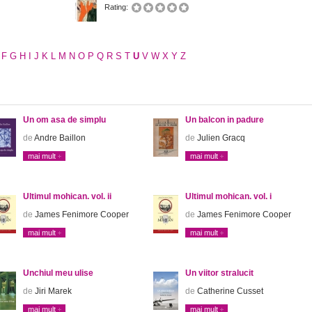
Rating:
F
G
H
I
J
K
L
M
N
O
P
Q
R
S
T
U
V
W
X
Y
Z
Un om asa de simplu
Un balcon in padure
de
Andre Baillon
de
Julien Gracq
mai mult
mai mult
Ultimul mohican. vol. ii
Ultimul mohican. vol. i
de
James Fenimore Cooper
de
James Fenimore Cooper
mai mult
mai mult
Unchiul meu ulise
Un viitor stralucit
de
Jiri Marek
de
Catherine Cusset
mai mult
mai mult