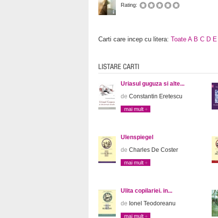
Rating:
Carti care incep cu litera:
Toate
A
B
C
D
E
Uriasul guguza si alte...
de
Constantin Eretescu
mai mult
Ulenspiegel
de
Charles De Coster
mai mult
Ulita copilariei. in...
de
Ionel Teodoreanu
mai mult