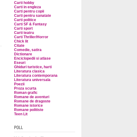
Carti hobby
Carti in engleza
Carti pentru copii
Carti pentru sanatate
Carti politice
Carti SF & Fantasy
Carti sport
Carti teatru
Carti Thriller/Horror
Chick lit
Citate
Comedie, satira
Dictionare
Enciclopedii si atlase
Eseuri
Ghiduri turistice, harti
Literatura clasica
Literatura contemporana
Literatura universala
Poezii
Proza scurta
Roman grafic
Romane de aventuri
Romane de dragoste
Romane istorice
Romane politiste
Teen Lit