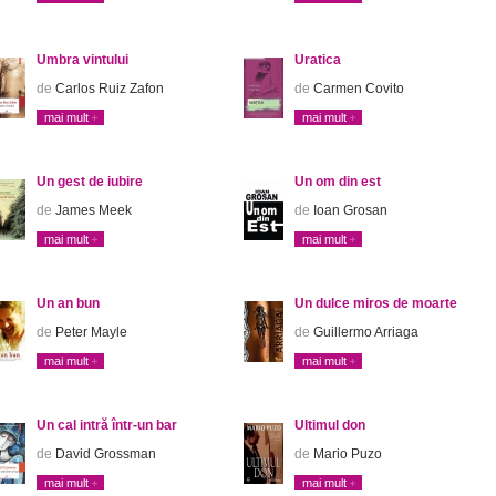
Umbra vintului
Uratica
de
Carlos Ruiz Zafon
de
Carmen Covito
mai mult
mai mult
Un gest de iubire
Un om din est
de
James Meek
de
Ioan Grosan
mai mult
mai mult
Un an bun
Un dulce miros de moarte
de
Peter Mayle
de
Guillermo Arriaga
mai mult
mai mult
Un cal intră într-un bar
Ultimul don
de
David Grossman
de
Mario Puzo
mai mult
mai mult