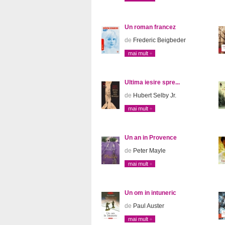
Un roman francez
de
Frederic Beigbeder
mai mult
Ultima iesire spre...
de
Hubert Selby Jr.
mai mult
Un an in Provence
de
Peter Mayle
mai mult
Un om in intuneric
de
Paul Auster
mai mult