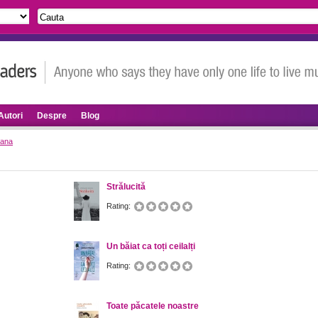
Autori
Despre
Blog
rana
Strălucită
Rating:
Un băiat ca toți ceilalți
Rating:
Toate păcatele noastre