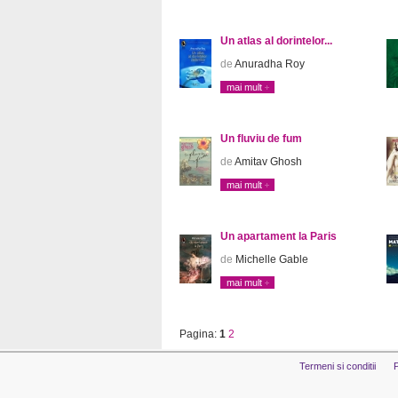
Un atlas al dorintelor...
de
Anuradha Roy
mai mult
Un fluviu de fum
de
Amitav Ghosh
mai mult
Un apartament la Paris
de
Michelle Gable
mai mult
Pagina:
1
2
Termeni si conditii
P