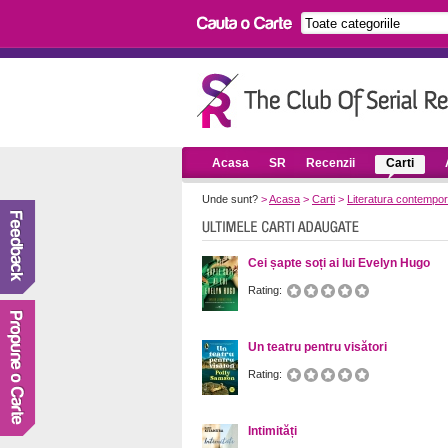
Acasa
SR
Recenzii
Carti
Unde sunt?
>
Acasa
>
Carti
>
Literatura contempo
Cei șapte soți ai lui Evelyn Hugo
Rating:
Un teatru pentru visători
Rating:
Intimități