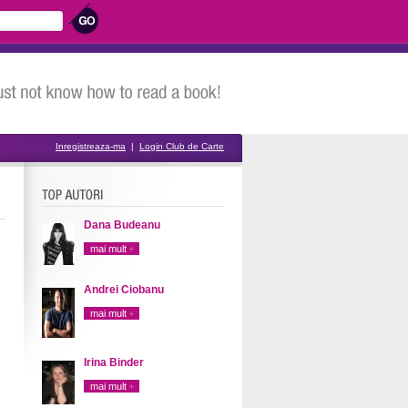
Inregistreaza-ma
|
Login Club de Carte
Dana Budeanu
mai mult
Andrei Ciobanu
mai mult
Irina Binder
mai mult