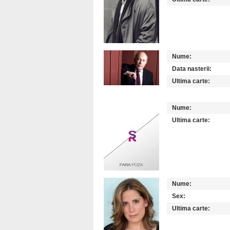
Nume:
Data nasterii:
Ultima carte:
Nume:
Ultima carte:
Nume:
Sex:
Ultima carte: