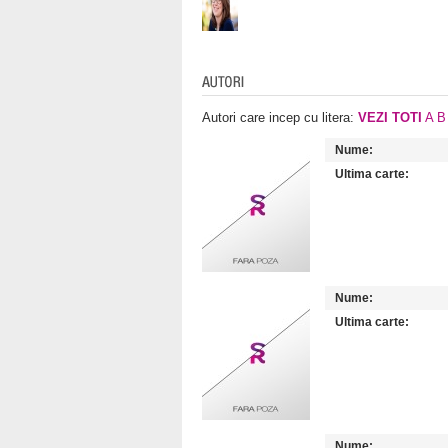
Autori care incep cu litera:
VEZI TOTI
A
B
Nume:
Ultima carte:
Nume:
Ultima carte:
Nume: