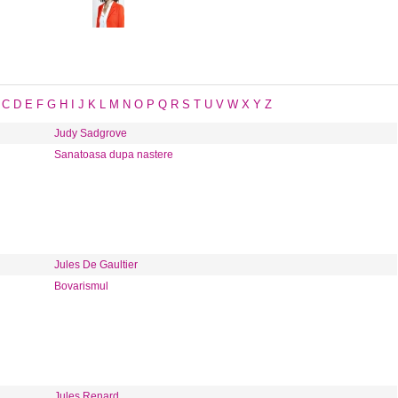
C
D
E
F
G
H
I
J
K
L
M
N
O
P
Q
R
S
T
U
V
W
X
Y
Z
Judy Sadgrove
Sanatoasa dupa nastere
Jules De Gaultier
Bovarismul
Jules Renard