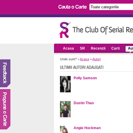
Acasa
SR
Recenzii
Carti
Aut
Unde sunt?
>
Acasa
>
Autori
Polly Samson
Dustin Thao
Angie Hockman