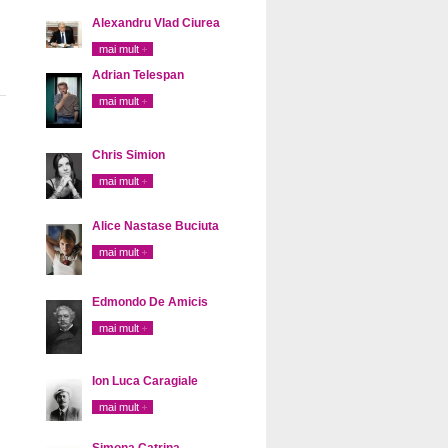
Alexandru Vlad Ciurea
mai mult
Adrian Telespan
mai mult
Chris Simion
mai mult
Alice Nastase Buciuta
mai mult
Edmondo De Amicis
mai mult
Ion Luca Caragiale
mai mult
Simona Catrina