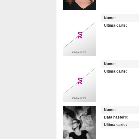
Nume:
Ultima carte:
Nume:
Ultima carte:
Nume:
Data nasterii:
Ultima carte: