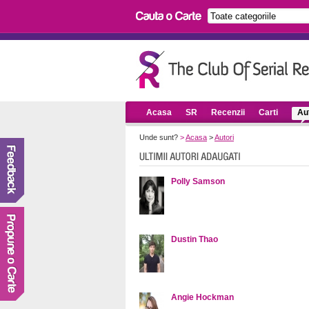
Acasa
SR
Recenzii
Carti
Aut
Unde sunt?
>
Acasa
>
Autori
Polly Samson
Dustin Thao
Angie Hockman