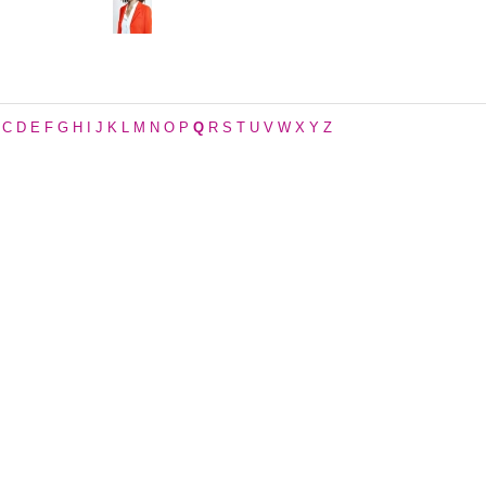
C
D
E
F
G
H
I
J
K
L
M
N
O
P
Q
R
S
T
U
V
W
X
Y
Z