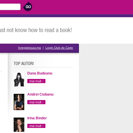
Inregistreaza-ma
|
Login Club de Carte
Dana Budeanu
mai mult
Andrei Ciobanu
mai mult
Irina Binder
mai mult