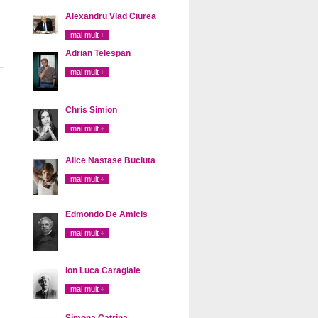
Alexandru Vlad Ciurea
mai mult
Adrian Telespan
mai mult
Chris Simion
mai mult
Alice Nastase Buciuta
mai mult
Edmondo De Amicis
mai mult
Ion Luca Caragiale
mai mult
Simona Catrina