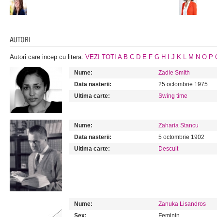
Autori care incep cu litera:
VEZI TOTI
A
B
C
D
E
F
G
H
I
J
K
L
M
N
O
P
Nume:
Zadie Smith
Data nasterii:
25 octombrie 1975
Ultima carte:
Swing time
Nume:
Zaharia Stancu
Data nasterii:
5 octombrie 1902
Ultima carte:
Descult
Nume:
Zanuka Lisandros
Sex:
Feminin