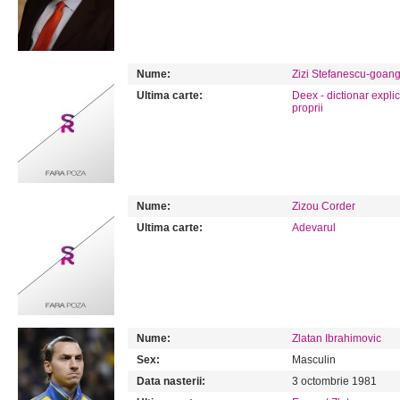
Nume:
Zizi Stefanescu-goan
Ultima carte:
Deex - dictionar expli
proprii
Nume:
Zizou Corder
Ultima carte:
Adevarul
Nume:
Zlatan Ibrahimovic
Sex:
Masculin
Data nasterii:
3 octombrie 1981