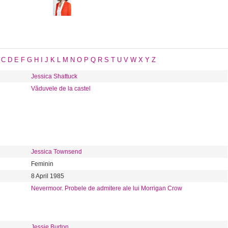
C
D
E
F
G
H
I
J
K
L
M
N
O
P
Q
R
S
T
U
V
W
X
Y
Z
Jessica Shattuck
Văduvele de la castel
Jessica Townsend
Feminin
8 April 1985
Nevermoor. Probele de admitere ale lui Morrigan Crow
Jessie Burton