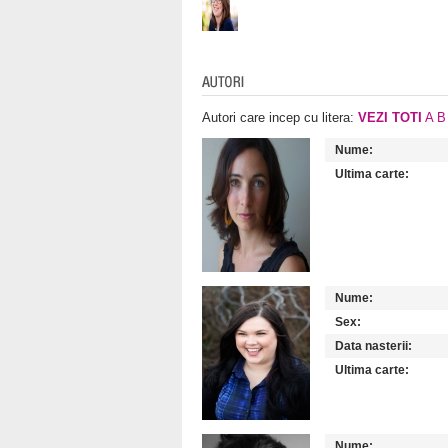
Autori care incep cu litera:
VEZI TOTI
A
B
Nume:
Ultima carte:
Nume:
Sex:
Data nasterii:
Ultima carte:
Nume: