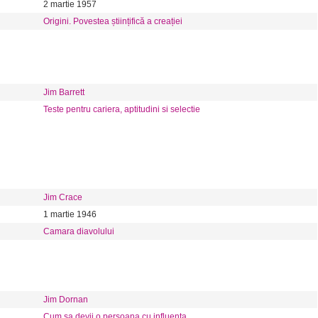
2 martie 1957
Origini. Povestea științifică a creației
Jim Barrett
Teste pentru cariera, aptitudini si selectie
Jim Crace
1 martie 1946
Camara diavolului
Jim Dornan
Cum sa devii o persoana cu influenta