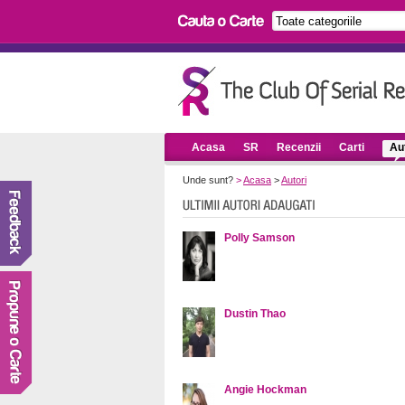
Acasa
SR
Recenzii
Carti
Aut
Unde sunt?
>
Acasa
>
Autori
Polly Samson
Dustin Thao
Angie Hockman