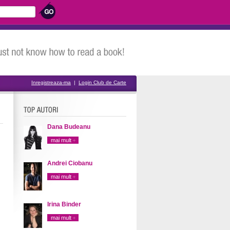
Inregistreaza-ma
|
Login Club de Carte
Dana Budeanu
mai mult
Andrei Ciobanu
mai mult
Irina Binder
mai mult