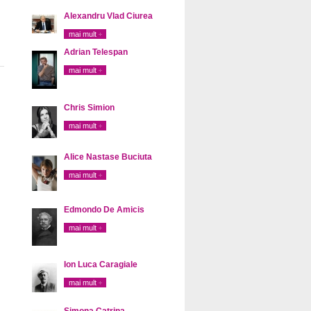
Alexandru Vlad Ciurea
mai mult
Adrian Telespan
mai mult
Chris Simion
mai mult
Alice Nastase Buciuta
mai mult
Edmondo De Amicis
mai mult
Ion Luca Caragiale
mai mult
Simona Catrina