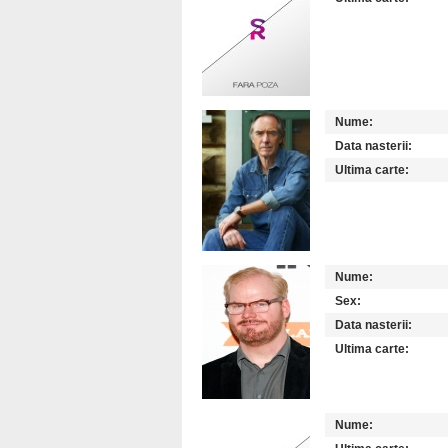
Nume:
Data nasterii:
Ultima carte:
Nume:
Sex:
Data nasterii:
Ultima carte:
Nume: