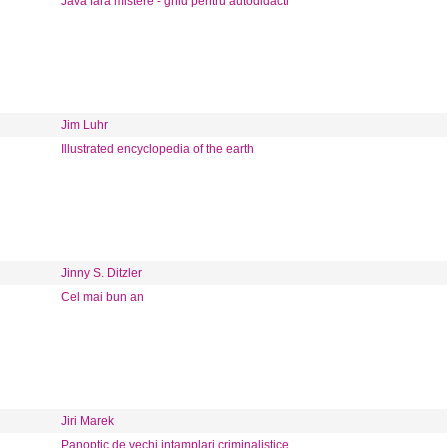
Java fara mistere - ghid pentru autodidacti
Jim Luhr
Illustrated encyclopedia of the earth
Jinny S. Ditzler
Cel mai bun an
Jiri Marek
Panoptic de vechi intamplari criminalistice