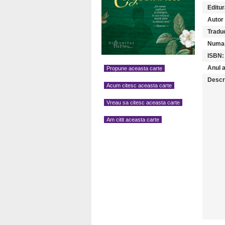
Editur
Autor (
Traduc
Numar
ISBN:
Anul a
Propune aceasta carte
Descr
Acum citesc aceasta carte
Vreau sa citesc aceasta carte
Am citit aceasta carte