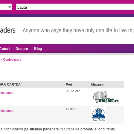
Autori
Despre
Blog
>
Confesiunea
ARA CARTEA
Pret
Magazin
38.22 lei *
fesiunea
42 lei *
fesiunea
le pot fi diferite pe siteurile partenere in functie de promotiile lor curente.