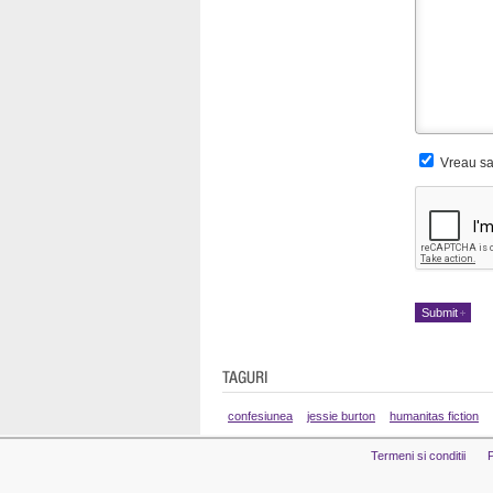
Vreau sa 
confesiunea
jessie burton
humanitas fiction
Termeni si conditii
P