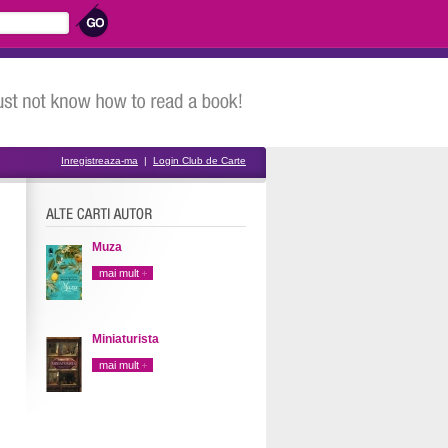
Inregistreaza-ma
|
Login Club de Carte
Muza
mai mult
Miniaturista
mai mult