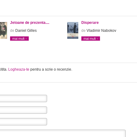
Jetoane de prezenta....
Disperare
de
Daniel Gilles
de
Vladimir Nabokov
mai mult
mai mult
itita.
Logheaza-te
pentru a scrie o recenzie.