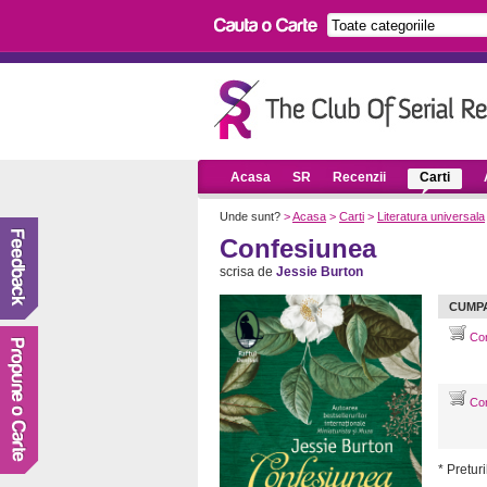
Acasa
SR
Recenzii
Carti
Unde sunt?
>
Acasa
>
Carti
>
Literatura universala
Confesiunea
scrisa de
Jessie Burton
CUMP
Con
Con
* Preturi