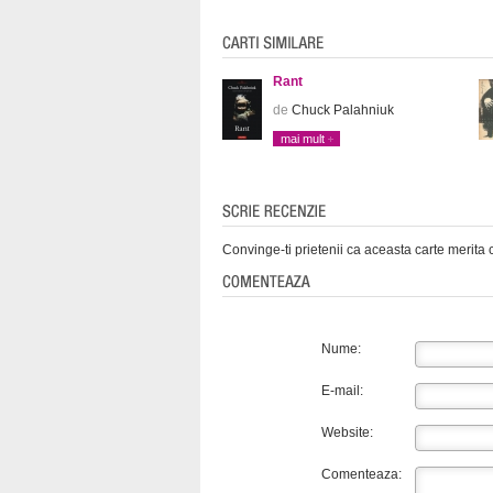
Rant
de
Chuck Palahniuk
mai mult
Convinge-ti prietenii ca aceasta carte merita c
Nume:
E-mail:
Website:
Comenteaza: