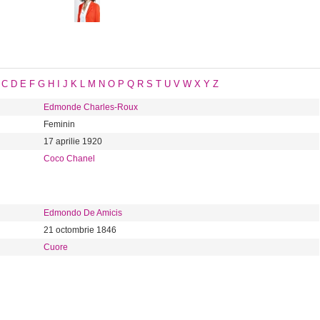
C
D
E
F
G
H
I
J
K
L
M
N
O
P
Q
R
S
T
U
V
W
X
Y
Z
Edmonde Charles-Roux
Feminin
17 aprilie 1920
Coco Chanel
Edmondo De Amicis
21 octombrie 1846
Cuore