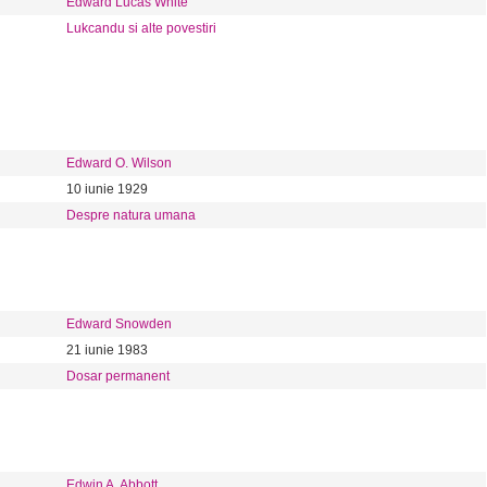
Edward Lucas White
Lukcandu si alte povestiri
Edward O. Wilson
10 iunie 1929
Despre natura umana
Edward Snowden
21 iunie 1983
Dosar permanent
Edwin A. Abbott