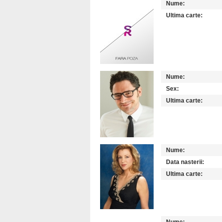
Nume:
Ultima carte:
Nume:
Sex:
Ultima carte:
Nume:
Data nasterii:
Ultima carte: