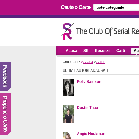
Acasa
SR
Recenzii
Carti
Aut
Unde sunt?
>
Acasa
>
Autori
Polly Samson
Dustin Thao
Angie Hockman