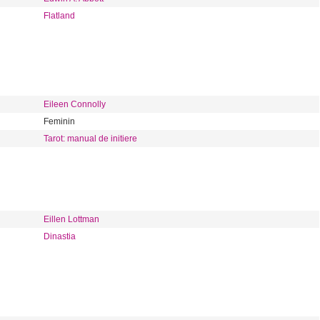
Flatland
Eileen Connolly
Feminin
Tarot: manual de initiere
Eillen Lottman
Dinastia