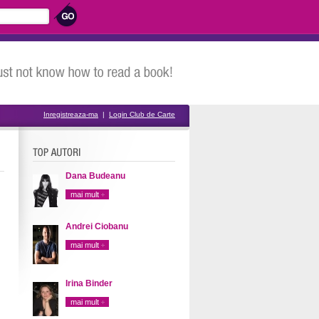
Inregistreaza-ma
|
Login Club de Carte
Dana Budeanu
mai mult
Andrei Ciobanu
mai mult
Irina Binder
mai mult