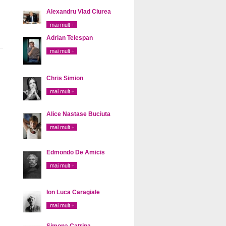
Alexandru Vlad Ciurea
mai mult
Adrian Telespan
mai mult
Chris Simion
mai mult
Alice Nastase Buciuta
mai mult
Edmondo De Amicis
mai mult
Ion Luca Caragiale
mai mult
Simona Catrina