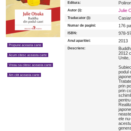
Editura:
Poliro
Autor (i):
Julie 
Traducator (i):
Casian
Numar de pagini:
176 pa
ISBN:
978-9
Anul aparitiei:
2013
Propune aceasta carte
Descriere:
Buddha
2012 c
Acum citesc aceasta carte
Unite,
Vreau sa citesc aceasta carte
Subiec
podul 
Am citit aceasta carte
japone
Tratat
prin p
prin c
schimb
pentru
Realit
japone
neaste
ele nu
acestu
genera