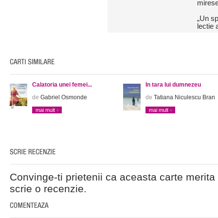
mirese
„Un sp
lectie
Calatoria unei femei...
In tara lui dumnezeu
de
Gabriel Osmonde
de
Tatiana Niculescu Bran
mai mult
mai mult
Convinge-ti prietenii ca aceasta carte merita 
scrie o recenzie.