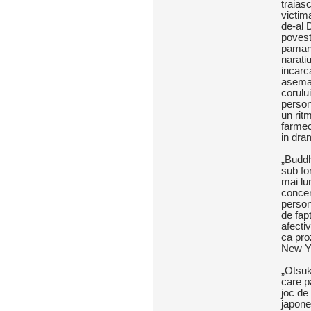
traiasc
victima
de-al 
povest
pamant
naratiu
incarc
aseman
corulu
person
un ritm
farmec
in dra
„Buddh
sub fo
mai lu
concen
person
de fap
afectiv
ca pro
New Y
„Otsuk
care p
joc de 
japone