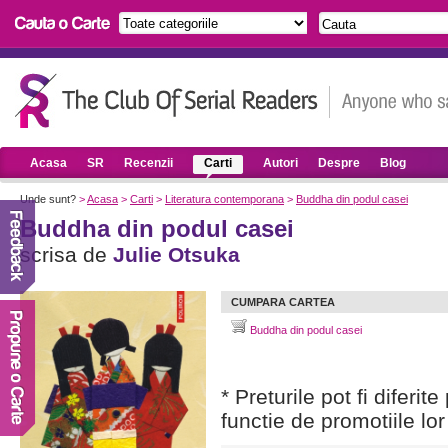
Acasa
SR
Recenzii
Carti
Autori
Despre
Blog
Unde sunt?
>
Acasa
>
Carti
>
Literatura contemporana
>
Buddha din podul casei
Buddha din podul casei
scrisa de
Julie Otsuka
CUMPARA CARTEA
Buddha din podul casei
* Preturile pot fi diferit
functie de promotiile lor