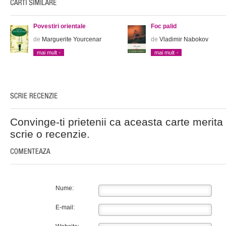
Povestiri orientale
Foc palid
de
Marguerite Yourcenar
de
Vladimir Nabokov
mai mult
mai mult
Convinge-ti prietenii ca aceasta carte merita 
scrie o recenzie.
Nume:
E-mail: