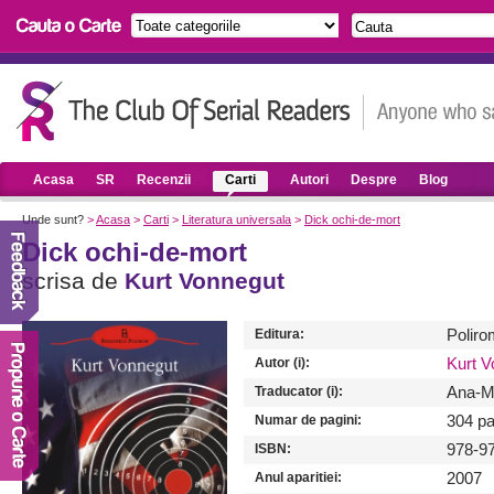
Acasa
SR
Recenzii
Carti
Autori
Despre
Blog
Unde sunt?
>
Acasa
>
Carti
>
Literatura universala
>
Dick ochi-de-mort
Dick ochi-de-mort
scrisa de
Kurt Vonnegut
Editura:
Poliro
Autor (i):
Kurt V
Traducator (i):
Ana-M
Numar de pagini:
304 pa
ISBN:
978-9
Anul aparitiei:
2007