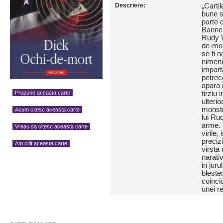
Descriere:
„Cartil
bune s
parte 
Banne
Rudy W
de-mor
se fi n
nimeni 
impart
petrec
apara 
Propune aceasta carte
tirziu
ulteri
monstr
Acum citesc aceasta carte
lui Ru
arme. 
Vreau sa citesc aceasta carte
virile,
precizi
Am citit aceasta carte
virsta 
narati
in juru
bleste
coinci
unei re