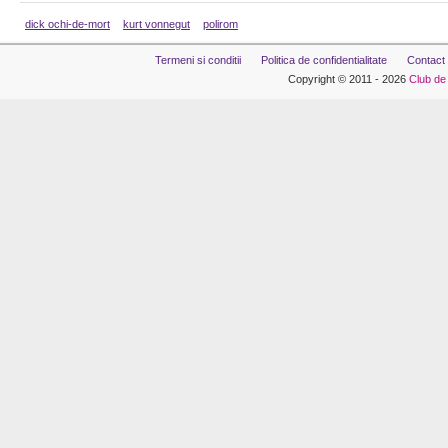
dick ochi-de-mort
kurt vonnegut
polirom
Termeni si conditii
Politica de confidentialitate
Contact
Copyright © 2011 - 2026
Club de