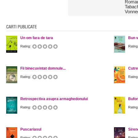
Romani
Tabach
Vonneg
Un om fara de tara
Bun v
Rating:
Rating
Fii binecuvintat domnule...
Cutre
Rating:
Rating
Retrospectiva asupra armaghedonului
Bufo
Rating:
Rating
Puscariasul
Siren
Rating:
Rating