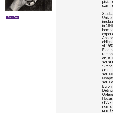
pisici
campio
Studia
Univer
Sunt fan
inrole
in 1945
bombar
experi
Abator
obliga
si 195
Electri
roman,
an, Ku
scrisu
Sirene
(1963)
sau Nu
Noapte
sau La 
Bufoni
Detinu
Galapa
Hocus-
(1997)
numara
primit 