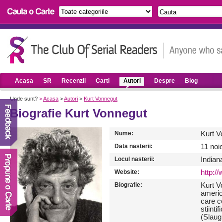
Acasa
SR
Recenzii
Carti
Autori
Despre
Blog
Unde sunt?
>
Acasa
>
Autori
>
Kurt Vonnegut
Biografie Kurt Vonnegut
Nume:
Kurt V
Data nasterii:
11 noi
Locul nasterii:
Indian
Website:
http:/
Biografie:
Kurt V
americ
care c
stiinti
(Slaug