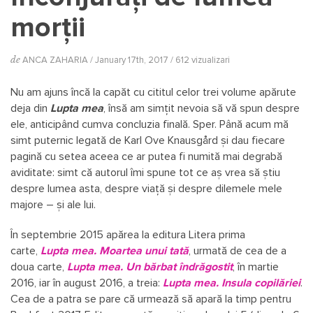
morții
de
ANCA ZAHARIA
/ January 17th, 2017 / 612 vizualizari
Nu am ajuns încă la capăt cu cititul celor trei volume apărute
deja din
Lupta mea
, însă am simțit nevoia să vă spun despre
ele, anticipând cumva concluzia finală. Sper. Până acum mă
simt puternic legată de Karl Ove Knausgård și dau fiecare
pagină cu setea aceea ce ar putea fi numită mai degrabă
aviditate: simt că autorul îmi spune tot ce aș vrea să știu
despre lumea asta, despre viață și despre dilemele mele
majore – și ale lui.
În septembrie 2015 apărea la editura Litera prima
carte,
Lupta mea. Moartea unui tată
, urmată de cea de a
doua carte,
Lupta mea. Un bărbat îndrăgostit
, în martie
2016, iar în august 2016, a treia:
Lupta mea. Insula copilăriei
.
Cea de a patra se pare că urmează să apară la timp pentru