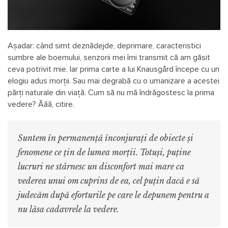
Așadar: când simt deznădejde, deprimare, caracteristici
sumbre ale boemului, senzorii mei îmi transmit că am găsit
ceva potrivit mie. Iar prima carte a lui Knausgård începe cu un
elogiu adus morții. Sau mai degrabă cu o umanizare a acestei
părți naturale din viață. Cum să nu mă îndrăgostesc la prima
vedere? Ăăă, citire.
Suntem în permanență înconjurați de obiecte și
fenomene ce țin de lumea morții. Totuși, puține
lucruri ne stârnesc un disconfort mai mare ca
vederea unui om cuprins de ea, cel puțin dacă e să
judecăm după eforturile pe care le depunem pentru a
nu lăsa cadavrele la vedere.