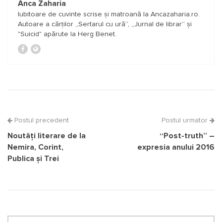
Anca Zaharia
Iubitoare de cuvinte scrise și matroană la Ancazaharia.ro.
Autoare a cărților „Sertarul cu ură”, „Jurnal de librar” și
"Suicid" apărute la Herg Benet.
Postul precedent
Postul urmator
Noutăți literare de la
“Post-truth” –
Nemira, Corint,
expresia anului 2016
Publica și Trei