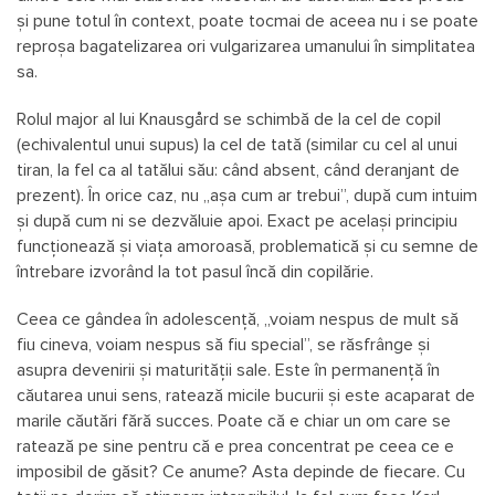
și pune totul în context, poate tocmai de aceea nu i se poate
reproșa bagatelizarea ori vulgarizarea umanului în simplitatea
sa.
Rolul major al lui Knausgård se schimbă de la cel de copil
(echivalentul unui supus) la cel de tată (similar cu cel al unui
tiran, la fel ca al tatălui său: când absent, când deranjant de
prezent). În orice caz, nu „așa cum ar trebui”, după cum intuim
și după cum ni se dezvăluie apoi. Exact pe același principiu
funcționează și viața amoroasă, problematică și cu semne de
întrebare izvorând la tot pasul încă din copilărie.
Ceea ce gândea în adolescență, „voiam nespus de mult să
fiu cineva, voiam nespus să fiu special”, se răsfrânge și
asupra devenirii și maturității sale. Este în permanență în
căutarea unui sens, ratează micile bucurii și este acaparat de
marile căutări fără succes. Poate că e chiar un om care se
ratează pe sine pentru că e prea concentrat pe ceea ce e
imposibil de găsit? Ce anume? Asta depinde de fiecare. Cu