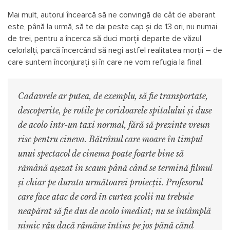
Mai mult, autorul încearcă să ne convingă de cât de aberant
este, până la urmă, să te dai peste cap și de 13 ori, nu numai
de trei, pentru a încerca să duci morții departe de văzul
celorlalți, parcă încercând să negi astfel realitatea morții – de
care suntem înconjurați și în care ne vom refugia la final.
Cadavrele ar putea, de exemplu, să fie transportate,
descoperite, pe rotile pe coridoarele spitalului și duse
de acolo într-un taxi normal, fără să prezinte vreun
risc pentru cineva. Bătrânul care moare în timpul
unui spectacol de cinema poate foarte bine să
rămână așezat în scaun până când se termină filmul
și chiar pe durata următoarei proiecții. Profesorul
care face atac de cord în curtea școlii nu trebuie
neapărat să fie dus de acolo imediat; nu se întâmplă
nimic rău dacă rămâne întins pe jos până când