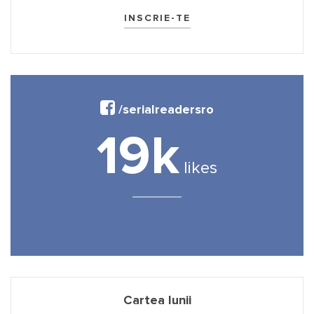
/serialreadersro
19k
likes
Cartea lunii