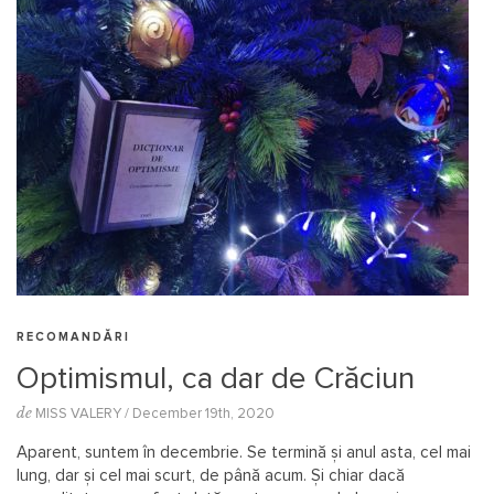
RECOMANDĂRI
Optimismul, ca dar de Crăciun
de
MISS VALERY
/ December 19th, 2020
Aparent, suntem în decembrie. Se termină și anul asta, cel mai
lung, dar și cel mai scurt, de până acum. Și chiar dacă