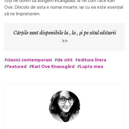
toții ne dorim să atingem intangibilul, la fel cum face Karl
Ove. Dincolo de asta e numai moarte, iar cu ea este esențial
să ne împrietenim.
Cărțile sunt disponibile la , la , și pe situl editurii
>>
#
clasici contemporani
#
de citit
#
editura litera
#
featured
#
Karl Ove Knausgård
#
Lupta mea