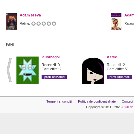
Adam si eva
Adam
Rating:
Rating
lauranegoi
Astrid
Recenzii: 0
Recenzii: 2
Carti citite: 2
Carti citite: 51
profil utilizator
profil utilizator
Termeni si conditii
Politica de confidentialitate
Contact
Copyright © 2011 - 2026
Club de