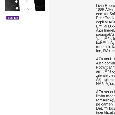
Liviu Rebr
1885 Ã®n s
comitat So
BistriÈ›a-N
Sunt fan
copii ai Ã
È™i ai Lud
ÃŽn tinere
pasionatÄƒ 
"primÄƒ dil
baÈ™tinÄƒ. 
modelele f
Ion, RÄƒsco
ÃŽn anul 1
Ã®n comun
Potrivit afi
am trÄƒit c
zile ale vi
Ã®mplinesc 
NÄƒsÄƒud, 
ÃŽn scrieri
limba magh
romÃ¢nÄƒ, m
pe oamenii 
DeÈ™i loca
(identifica