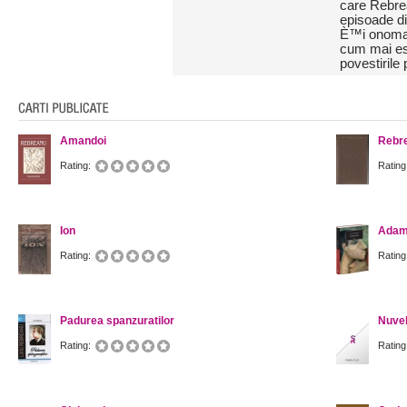
care Rebrea
episoade di
È™i onomast
cum mai est
povestirile 
Amandoi
Rebre
Rating:
Rating
Ion
Adam
Rating:
Rating
Padurea spanzuratilor
Nuve
Rating:
Rating