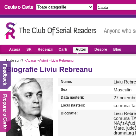
Acasa
SR
Recenzii
Carti
Autori
Despre
Blog
Unde sunt?
>
Acasa
>
Autori
>
Liviu Rebreanu
Biografie Liviu Rebreanu
Nume:
Liviu Rebr
Sex:
Masculin
Data nasterii:
27 noiembr
Locul nasterii:
comuna Tar
Biografie:
Liviu Rebre
comuna TÃ¢
NÄƒsÄƒud â
Mare, jude
dramaturg