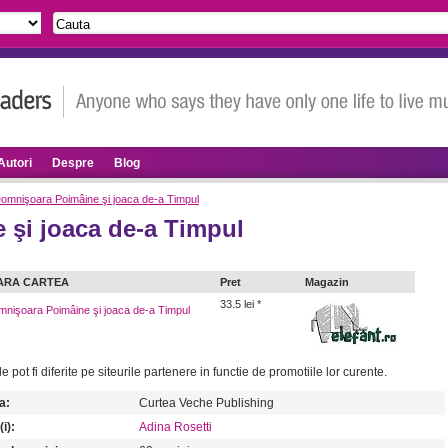
Autori
Despre
Blog
omnişoara Poimâine şi joaca de-a Timpul
şi joaca de-a Timpul
ARA CARTEA
Pret
Magazin
33.5 lei *
nişoara Poimâine şi joaca de-a Timpul
le pot fi diferite pe siteurile partenere in functie de promotiile lor curente.
a:
Curtea Veche Publishing
i):
Adina Rosetti