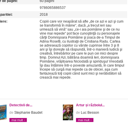
 de pagini:
60 pagini
9786065886537
paritiei:
2018
iere:
Copiii care vor neapărat să afle „de ce azi e azi şi cum
se transformă în mâine“, dacă „a trecut ieri sau
urmează să vină“ sau „ce-i aia poimâine şi de ce nu
vine mai repede“ pot face cunoştinţă cu personajele
cărţii Domnişoara Poimâine şi joaca de-a Timpul de
Adina Rosetti, cu ilustraţii de Cristiana Radu. Cartea
se adresează copiilor cu vârste cuprinse între 3 şi 8
ani şi îşi doreşte să răspundă, într-o manieră ludică şi
creativă, întrebărilor pe care le pun cei mici despre
timp. Domnul Azi, bătrâna doamnă Ieri, domnişoara
Poimâine, vrăjitoarea Niciodată şi spiriduşul Vreodată
îşi dau întâlnire într-o poveste amuzantă, în care timpul
începe să curgă mai repede ca de obicei, aşa cum
fantazează toţi copiii când sunt mici şi nerăbdători să
crească mai repede.
Detectivii de...
Artur și războiul...
de
Stephanie Baudet
de
Luc Besson
mai mult
mai mult