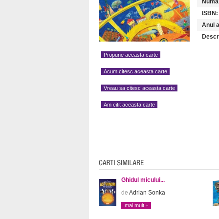
Numar
ISBN:
Anul a
Descr
Propune aceasta carte
Acum citesc aceasta carte
Vreau sa citesc aceasta carte
Am citit aceasta carte
Ghidul micului...
de
Adrian Sonka
mai mult