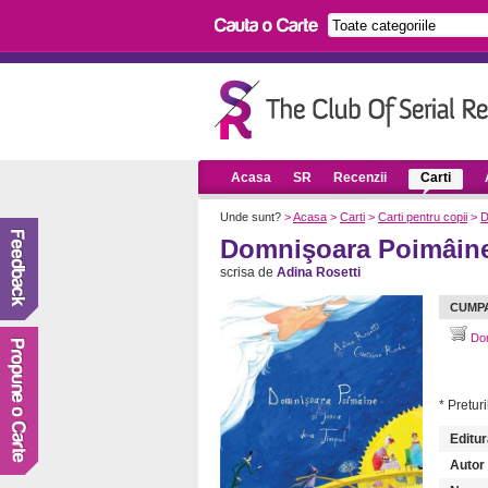
Acasa
SR
Recenzii
Carti
Unde sunt?
>
Acasa
>
Carti
>
Carti pentru copii
>
D
Domnişoara Poimâine 
scrisa de
Adina Rosetti
CUMP
Dom
* Preturi
Editur
Autor (