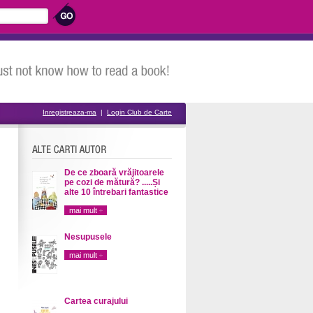
Inregistreaza-ma
|
Login Club de Carte
De ce zboară vrăjitoarele
pe cozi de mătură? .....Și
alte 10 întrebari fantastice
mai mult
Nesupusele
mai mult
Cartea curajului