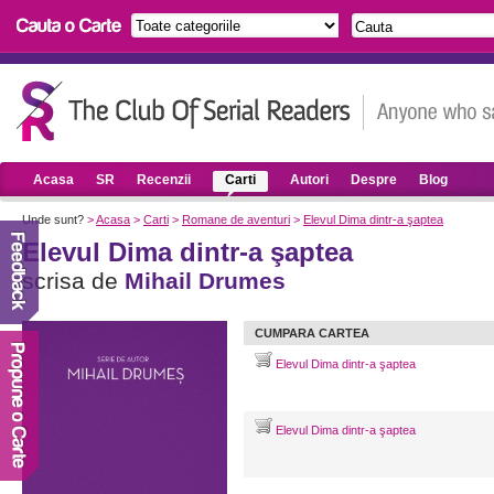
Acasa
SR
Recenzii
Carti
Autori
Despre
Blog
Unde sunt?
>
Acasa
>
Carti
>
Romane de aventuri
>
Elevul Dima dintr-a şaptea
Elevul Dima dintr-a şaptea
scrisa de
Mihail Drumes
CUMPARA CARTEA
Elevul Dima dintr-a şaptea
Elevul Dima dintr-a şaptea