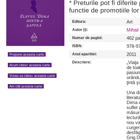
* Preturile pot fi diferit
functie de promotiile lor
Editura:
Art
Autor (i):
Mihai
Numar de pagini:
462 pa
ISBN:
978-9
Anul aparitiei:
2011
Propune aceasta carte
Descriere:
„Viaţa
Acum citesc aceasta carte
de toat
pasiuni
Vreau sa citesc aceasta carte
orându
ţintă ş
Am citit aceasta carte
Una di
literat
Dima d
suflet
măsură
lectură
nou val
curger
desfăşo
Grig D