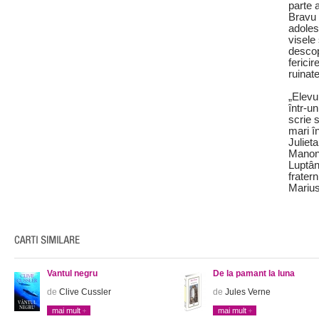
parte a
Bravu 
adoles
visele
descop
ferici
ruinat
„Elevu
într-un
scrie s
mari în
Julieta
Manon 
Luptân
frater
Mariu
Vantul negru
De la pamant la luna
de
Clive Cussler
de
Jules Verne
mai mult
mai mult