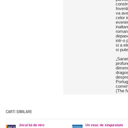
constr
Invent
va ave
celor i
evenim
inaltar
roman,
depases
intr-o
si a e
si pute
„Saram
profund
dimens
dragos
despre 
Portuga
coment
(The 
Jocul lui de niro
Un veac de singuratate