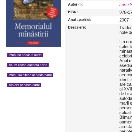
Autor (i):
Jose 
ISBN:
978-9
Anul aparitiei:
2007
Descriere:
Traduc
note d
Un no
colect
minasti
Propune aceasta carte
celebri
Anul mo
ase­di
Acum citesc aceasta carte
narativ
acordin
Vreau sa citesc aceasta carte
identit
are ca
Am citit aceasta carte
al XVII
de bise
autoda
marii 
person
soldat
Blimun
oamenil
acesta
parint