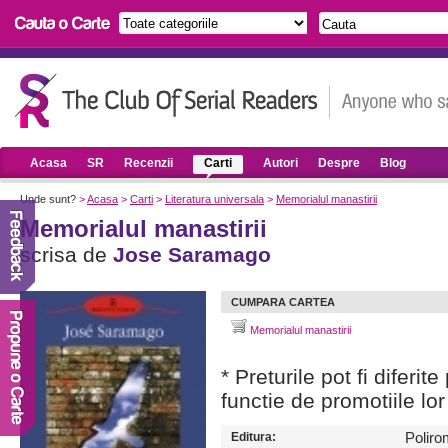
Acasa
SR
Recenzii
Carti
Autori
Despre
Blog
Unde sunt?
>
Acasa
>
Carti
>
Literatura universala
>
Memorialul manastirii
Memorialul manastirii
scrisa de
Jose Saramago
CUMPARA CARTEA
Memorialul manastirii
* Preturile pot fi diferit
functie de promotiile lor
Editura:
Poliro