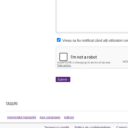
Vreau sa fiu notificat când alți utilizatori 
memorialul manastirii
jose saramago
polirom
Termeni si conditii
Politica de confidentialitate
Contact