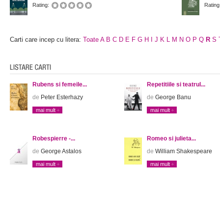
Rating:
Rating
Carti care incep cu litera:
Toate
A
B
C
D
E
F
G
H
I
J
K
L
M
N
O
P
Q
R
S
Rubens si femeile...
Repetitiile si teatrul...
de
Peter Esterhazy
de
George Banu
mai mult
mai mult
Robespierre -...
Romeo si julieta...
de
George Astalos
de
William Shakespeare
mai mult
mai mult