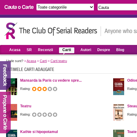
Acasa
SR
Recenzii
Carti
Autori
Despre
Blog
Unde sunt?
>
Acasa
>
Carti
>
Carti teatru
Mansarda la Paris cu vedere spre...
Odise
Rating:
Rating
Teatru
Steau
Rating:
Rating
Kathie si hipopotamul
Toate