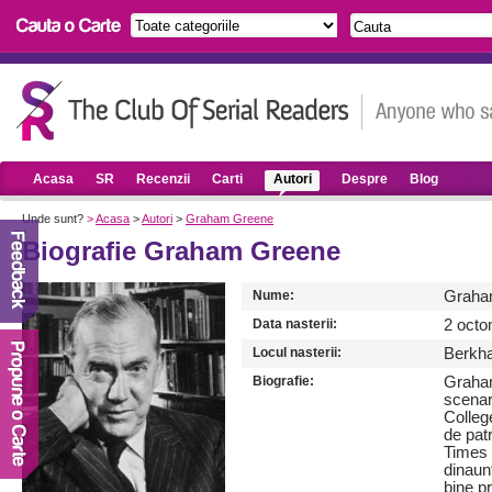
Acasa
SR
Recenzii
Carti
Autori
Despre
Blog
Unde sunt?
>
Acasa
>
Autori
>
Graham Greene
Biografie Graham Greene
Nume:
Graha
Data nasterii:
2 octo
Locul nasterii:
Berkha
Biografie:
Graham
scenaris
Colleg
de patr
Times 
dinaun
bine pr