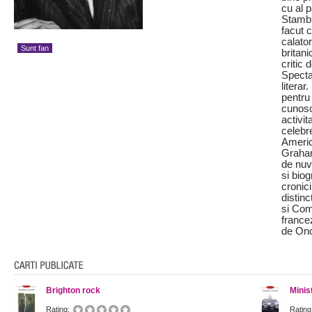
cu al 
Stambu
facut 
calator
Sunt fan
britani
critic 
Specta
literar
pentru
cunosc
activi
celebr
Americ
Graham
de nuve
si biog
cronici
distinc
si Com
francez
de Ono
Brighton rock
Minis
Rating:
Rating