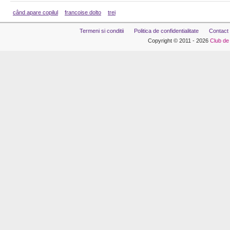
când apare copilul
francoise dolto
trei
Termeni si conditii
Politica de confidentialitate
Contact
Copyright © 2011 - 2026
Club de