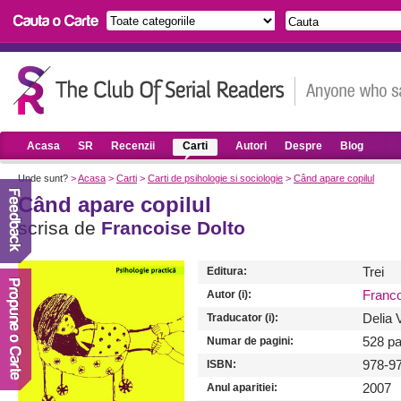
Acasa
SR
Recenzii
Carti
Autori
Despre
Blog
Unde sunt?
>
Acasa
>
Carti
>
Carti de psihologie si sociologie
>
Când apare copilul
Când apare copilul
scrisa de
Francoise Dolto
Editura:
Trei
Autor (i):
Franco
Traducator (i):
Delia 
Numar de pagini:
528 pa
ISBN:
978-9
Anul aparitiei:
2007