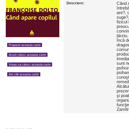
Descriere:
Când n
întreb
are?, 
suge?,
fizicul
preocu
convin
târziu.
Încă d
dragos
Propune aceasta carte
comuni
produc
Acum citesc aceasta carte
imedia
sunt n
Vreau sa citesc aceasta carte
psihoz
psihan
Am citit aceasta carte
cunoşt
remedi
Alcătui
prezen
şi poat
organi
funcţi
Zamfi