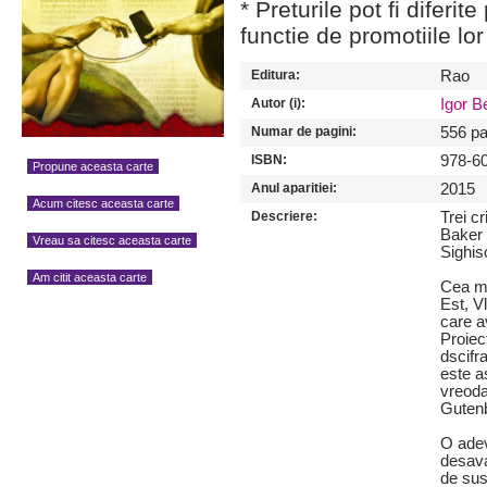
* Preturile pot fi diferit
functie de promotiile lor
Editura:
Rao
Autor (i):
Igor B
Numar de pagini:
556 pa
ISBN:
978-6
Propune aceasta carte
Anul aparitiei:
2015
Acum citesc aceasta carte
Descriere:
Trei c
Baker 
Vreau sa citesc aceasta carte
Sighis
Am citit aceasta carte
Cea ma
Est, V
care a
Proiec
dscifra
este a
vreoda
Guten
O adev
desava
de sus