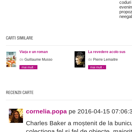
coduri
evenim
propozi
neegal
Viața e un roman
La revedere acolo sus
de
Guillaume Musso
de
Pierre Lemaitre
mai mult
mai mult
cornelia.popa
pe 2016-04-15 07:06:
Charles Baker a moștenit de la bunic
colecționa fel și fel de obiecte, majori