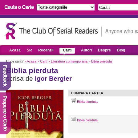
Acasa
SR
Recenzii
Carti
Autori
Despre
Blog
Unde sunt?
>
Acasa
>
Carti
>
Literatura contemporana
>
Biblia pierduta
Biblia pierduta
scrisa de
Igor Bergler
CUMPARA CARTEA
Biblia pierduta
Biblia pierduta