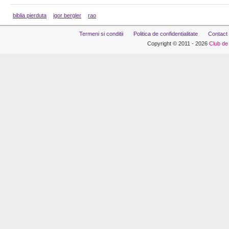
biblia pierduta
igor bergler
rao
Termeni si conditii
Politica de confidentialitate
Contact
Copyright © 2011 - 2026
Club de