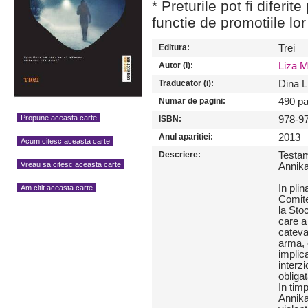
* Preturile pot fi diferit
functie de promotiile lor
Editura:
Trei
Autor (i):
Liza M
Traducator (i):
Dina L
Numar de pagini:
490 pa
Propune aceasta carte
ISBN:
978-9
Anul aparitiei:
2013
Acum citesc aceasta carte
Descriere:
Testam
Vreau sa citesc aceasta carte
Annik
In pli
Am citit aceasta carte
Comite
la Sto
care a 
cateva
arma, 
implica
interz
obliga
In tim
Annika