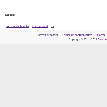
testamentul lui nobel
liza marklund
trei
Termeni si conditii
Politica de confidentialitate
Contact
Copyright © 2011 - 2026
Club de