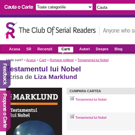
Acasa
SR
Recenzii
Carti
Autori
Despre
Blog
Unde sunt?
>
Acasa
>
Carti
>
Romane politiste
>
Testamentul lui Nobel
Testamentul lui Nobel
scrisa de
Liza Marklund
CUMPARA CARTEA
Testamentul lui Nobel
Testamentul lui Nobel