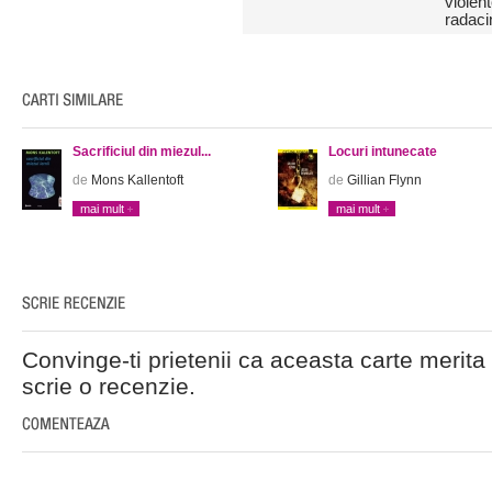
violen
radaci
Sacrificiul din miezul...
Locuri intunecate
de
Mons Kallentoft
de
Gillian Flynn
mai mult
mai mult
Convinge-ti prietenii ca aceasta carte merita 
scrie o recenzie.