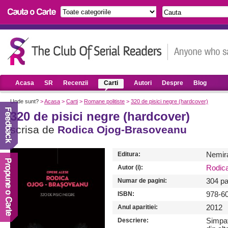
Acasa
SR
Recenzii
Carti
Autori
Despre
Blog
Unde sunt?
>
Acasa
>
Carti
>
Romane politiste
>
320 de pisici negre (hardcover)
320 de pisici negre (hardcover)
scrisa de
Rodica Ojog-Brasoveanu
Editura:
Nemir
Autor (i):
Rodic
Numar de pagini:
304 pa
ISBN:
978-6
Anul aparitiei:
2012
Descriere:
Simpat