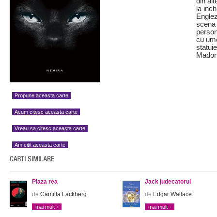
din al
la inc
Englez
scena 
person
cu umo
statui
Madone
Propune aceasta carte
Acum citesc aceasta carte
Vreau sa citesc aceasta carte
Am citit aceasta carte
Piaza rea
Jack judecatorul
de
Camilla Lackberg
de
Edgar Wallace
mai mult
mai mult