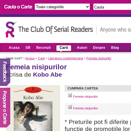
Acasa
SR
Recenzii
Carti
Autori
Despre
Blog
Unde sunt?
>
Acasa
>
Carti
>
Literatura contemporana
>
Femeia nisipurilor
Femeia nisipurilor
scrisa de
Kobo Abe
CUMPARA CARTEA
Femeia nisipurilor
Femeia nisipurilor
* Preturile pot fi diferit
functie de promotiile lor