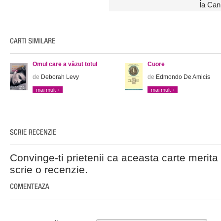
la Can
Omul care a văzut totul
Cuore
de
Deborah Levy
de
Edmondo De Amicis
mai mult
mai mult
Convinge-ti prietenii ca aceasta carte merita 
scrie o recenzie.