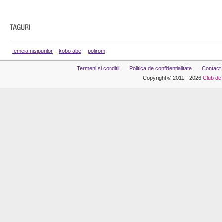
femeia nisipurilor
kobo abe
polirom
Termeni si conditii
Politica de confidentialitate
Contact
Copyright © 2011 - 2026
Club de