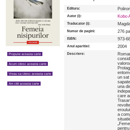
Editura:
Poliro
Autor (i):
Kobo 
Traducator (i):
Magda
Numar de pagini:
276 pa
ISBN:
973-6
Anul aparitiei:
2004
Descriere:
Romanu
Propune aceasta carte
consid
valoro
Acum citesc aceasta carte
Protag
entomo
Vreau sa citesc aceasta carte
un sat 
sapate 
Am citit aceasta carte
una di
indepa
care a
Trasan
revolte
eroulu
a comp
situat
„Femei
pentru 