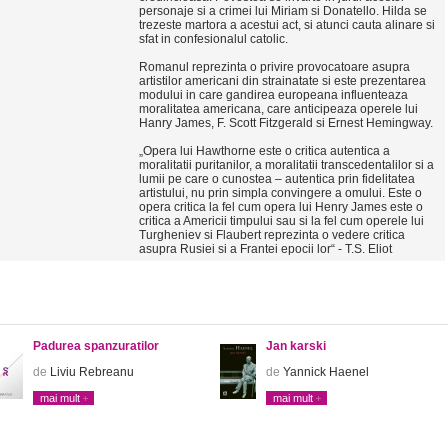
personaje si a crimei lui Miriam si Donatello. Hilda se
trezeste martora a acestui act, si atunci cauta alinare si
sfat in confesionalul catolic.
Romanul reprezinta o privire provocatoare asupra
artistilor americani din strainatate si este prezentarea
modului in care gandirea europeana influenteaza
moralitatea americana, care anticipeaza operele lui
Hanry James, F. Scott Fitzgerald si Ernest Hemingway.
„Opera lui Hawthorne este o critica autentica a
moralitatii puritanilor, a moralitatii transcedentalilor si a
lumii pe care o cunostea – autentica prin fidelitatea
artistului, nu prin simpla convingere a omului. Este o
opera critica la fel cum opera lui Henry James este o
critica a Americii timpului sau si la fel cum operele lui
Turgheniev si Flaubert reprezinta o vedere critica
asupra Rusiei si a Frantei epocii lor“ - T.S. Eliot
Padurea spanzuratilor
Jan karski
de
Liviu Rebreanu
de
Yannick Haenel
mai mult
mai mult