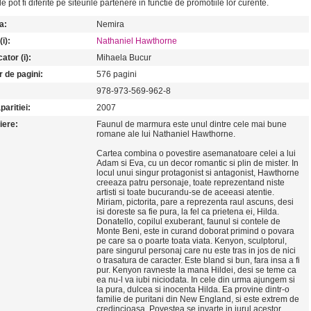
le pot fi diferite pe siteurile partenere in functie de promotiile lor curente.
a:
Nemira
i):
Nathaniel Hawthorne
ator (i):
Mihaela Bucur
 de pagini:
576 pagini
978-973-569-962-8
paritiei:
2007
iere:
Faunul de marmura este unul dintre cele mai bune
romane ale lui Nathaniel Hawthorne.
Cartea combina o povestire asemanatoare celei a lui
Adam si Eva, cu un decor romantic si plin de mister. In
locul unui singur protagonist si antagonist, Hawthorne
creeaza patru personaje, toate reprezentand niste
artisti si toate bucurandu-se de aceeasi atentie.
Miriam, pictorita, pare a reprezenta raul ascuns, desi
isi doreste sa fie pura, la fel ca prietena ei, Hilda.
Donatello, copilul exuberant, faunul si contele de
Monte Beni, este in curand doborat primind o povara
pe care sa o poarte toata viata. Kenyon, sculptorul,
pare singurul personaj care nu este tras in jos de nici
o trasatura de caracter. Este bland si bun, fara insa a fi
pur. Kenyon ravneste la mana Hildei, desi se teme ca
ea nu-l va iubi niciodata. In cele din urma ajungem si
la pura, dulcea si inocenta Hilda. Ea provine dintr-o
familie de puritani din New England, si este extrem de
credincioasa. Povestea se invarte in jurul acestor