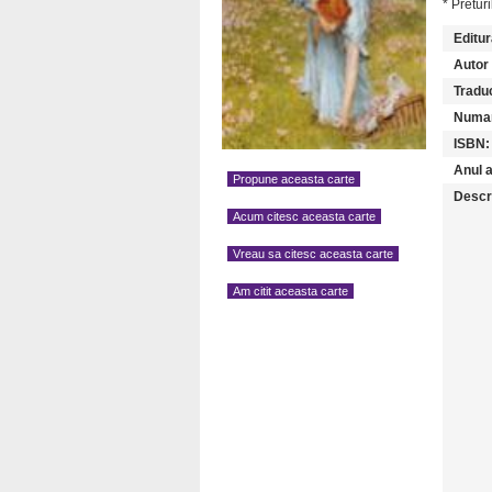
* Preturi
Editur
Autor (
Traduc
Numar
ISBN:
Anul a
Propune aceasta carte
Descr
Acum citesc aceasta carte
Vreau sa citesc aceasta carte
Am citit aceasta carte