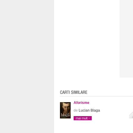
Aforisme
de
Lucian Blaga
mai mult