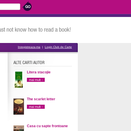
Inregistreaza-ma
|
Login Club de Carte
Litera stacojie
mai mult
The scarlet letter
mai mult
Casa cu sapte frontoane