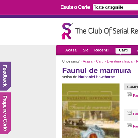
Acasa
SR
Recenzii
Carti
Unde sunt?
>
Acasa
>
Carti
>
Literatura clasica
>
F
Faunul de marmura
scrisa de
Nathaniel Hawthorne
CUMP
Fau
Fau
Fau