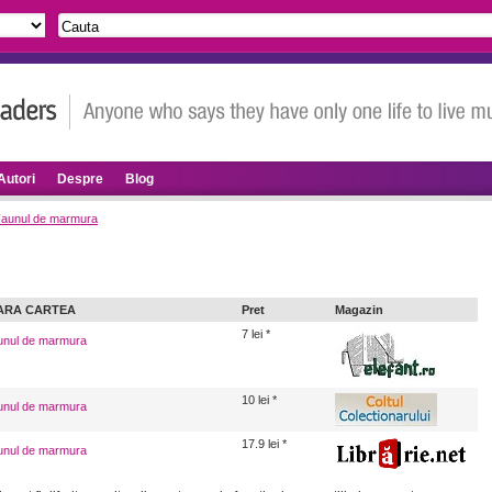
Autori
Despre
Blog
aunul de marmura
ARA CARTEA
Pret
Magazin
7 lei *
nul de marmura
10 lei *
nul de marmura
17.9 lei *
nul de marmura