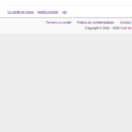
cu cartile pe masa
agatha christie
rao
Termeni si conditii
Politica de confidentialitate
Contact
Copyright © 2011 - 2026
Club de