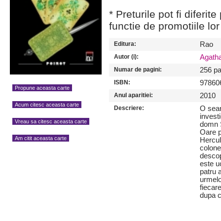
* Preturile pot fi diferit
functie de promotiile lor
Editura:
Rao
Autor (i):
Agatha
Numar de pagini:
256 pa
ISBN:
97860
Propune aceasta carte
Anul aparitiei:
2010
Acum citesc aceasta carte
Descriere:
O sear
invest
Vreau sa citesc aceasta carte
domn S
Oare po
Am citit aceasta carte
Hercul
colone
descop
este uc
patru 
urmelo
fiecar
dupa c