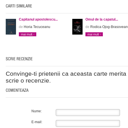
Capitanul apostolescu...
Omul de la capatul...
de
Horia Tecuceanu
de
Rodica Ojog-Brasovean
mai mult
mai mult
Convinge-ti prietenii ca aceasta carte merita 
scrie o recenzie.
Nume:
E-mail: