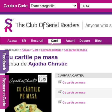
Acasa
SR
Recenzii
Carti
Autori
Despre
Blog
Unde sunt?
>
Acasa
>
Carti
>
Romane politiste
>
Cu cartile pe masa
Cu cartile pe masa
scrisa de
Agatha Christie
CUMPARA CARTEA
Cu cartile pe masa
Cu cartile pe masa
Cu cartile pe masa