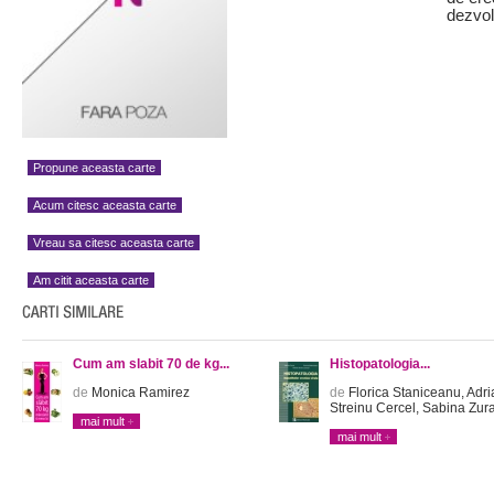
dezvol
Propune aceasta carte
Acum citesc aceasta carte
Vreau sa citesc aceasta carte
Am citit aceasta carte
Cum am slabit 70 de kg...
Histopatologia...
de
Monica Ramirez
de
Florica Staniceanu, Adri
Streinu Cercel, Sabina Zur
mai mult
mai mult