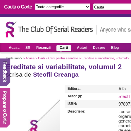
Acasa
SR
Recenzii
Carti
Autori
Despre
Blog
Unde sunt?
>
Acasa
>
Carti
>
Carti pentru sanatate
>
Ereditate si variabilitate, volumul 2
Ereditate si variabilitate, volumul 2
scrisa de
Steofil Creanga
Editura:
Alfa
Autor (i):
Steofi
ISBN:
97897
Descriere:
Lucrar
organi
genera
caract
de ere