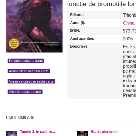
functie de promotiile lor
Editura:
Tritoni
Autor (i):
China 
ISBN:
973-7
Anul aparitiei:
2006
Descriere:
Este vr
conflic
sfasia
Propune aceasta carte
intune
propri
pe mar
Acum citesc aceasta carte
agitat
indeam
Vreau sa citesc aceasta carte
tradare
neaste
Am citit aceasta carte
Premii
Tunele 3. in cadere...
Statia pierzaniei