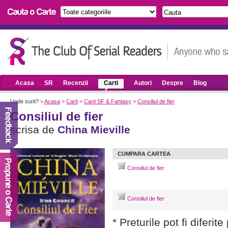
Acasa
SR
Recenzii
Carti
Autori
Despre
Blog
Unde sunt?
>
Acasa
>
Carti
>
Carti SF & Fantasy
>
Consiliul de fier
Consiliul de fier
scrisa de
China Mieville
CUMPARA CARTEA
Consiliul de fier
Consiliul de fier
* Preturile pot fi diferit