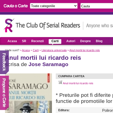
Acasa
SR
Recenzii
Carti
Autori
Despre
Blog
Unde sunt?
>
Acasa
>
Carti
>
Literatura universala
>
Anul mortii lui ricardo reis
Anul mortii lui ricardo reis
scrisa de
Jose Saramago
CUMPARA CARTEA
Anul mortii lui ricardo reis
* Preturile pot fi diferit
functie de promotiile lor
Editura:
Poliro