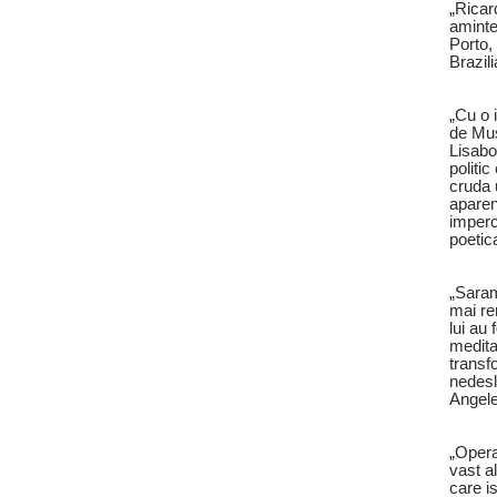
„Ricar
aminte
Porto,
Brazil
„Cu o 
de Mus
Lisabo
politic
cruda 
aparen
imperc
poetic
„Saram
mai re
lui au 
medita
transf
nedesl
Angel
„Opera
vast a
care i