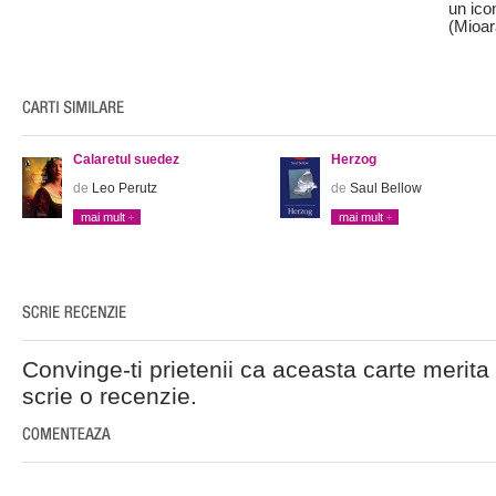
un icon
(Mioa
Calaretul suedez
Herzog
de
Leo Perutz
de
Saul Bellow
mai mult
mai mult
Convinge-ti prietenii ca aceasta carte merita 
scrie o recenzie.