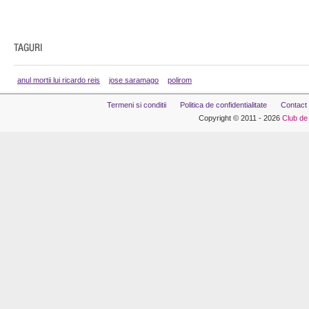
anul mortii lui ricardo reis
jose saramago
polirom
Termeni si conditii
Politica de confidentialitate
Contact
Copyright © 2011 - 2026
Club de