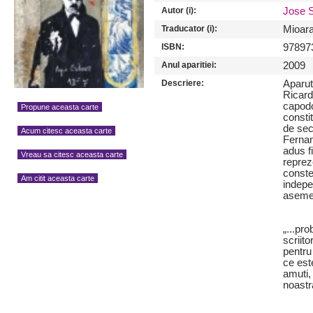
Autor (i):
Jose 
Traducator (i):
Mioar
ISBN:
97897
Anul aparitiei:
2009
Descriere:
Aparut
Ricard
capodo
Propune aceasta carte
consti
de sec
Acum citesc aceasta carte
Fernan
adus fi
Vreau sa citesc aceasta carte
reprez
conste
Am citit aceasta carte
indepe
aseme
„...pr
scriito
pentru
ce este
amuti,
noastr