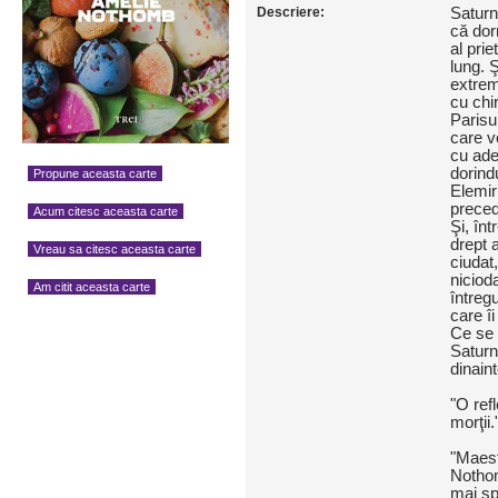
Descriere:
Saturn
că dor
al pri
lung. 
extrem
cu chi
Parisu
care v
cu ade
dorind
Propune aceasta carte
Elemiri
preced
Acum citesc aceasta carte
Şi, în
drept 
Vreau sa citesc aceasta carte
ciudat
niciod
Am citit aceasta carte
întreg
care îi
Ce se 
Saturn
dinain
"O refl
morţii.
"Maest
Nothom
mai sp