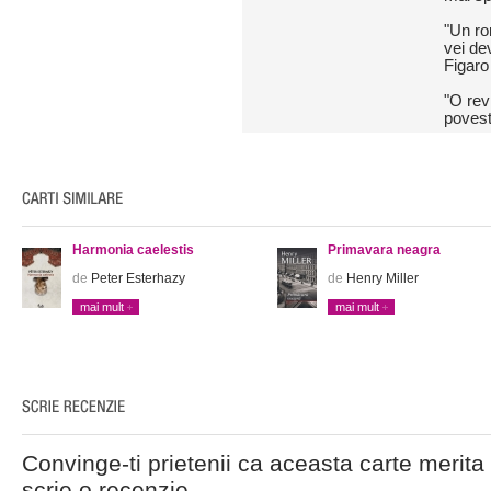
"Un ro
vei de
Figar
"O rev
povesti
Harmonia caelestis
Primavara neagra
de
Peter Esterhazy
de
Henry Miller
mai mult
mai mult
Convinge-ti prietenii ca aceasta carte merita 
scrie o recenzie.