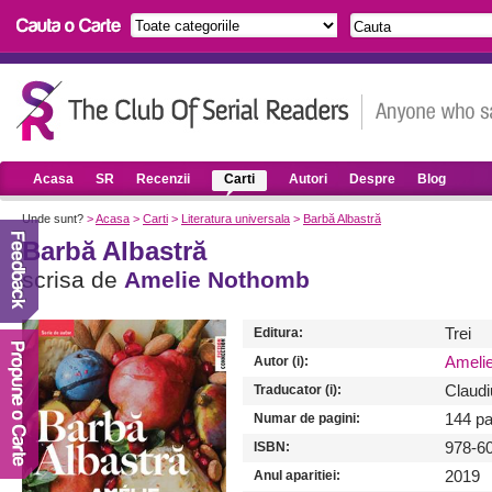
Acasa
SR
Recenzii
Carti
Autori
Despre
Blog
Unde sunt?
>
Acasa
>
Carti
>
Literatura universala
>
Barbă Albastră
Barbă Albastră
scrisa de
Amelie Nothomb
Editura:
Trei
Autor (i):
Ameli
Traducator (i):
Claudi
Numar de pagini:
144 pa
ISBN:
978-6
Anul aparitiei:
2019