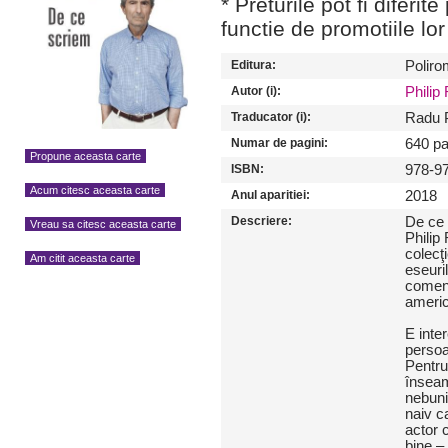
* Preturile pot fi diferit
functie de promotiile lor
Editura:
Poliro
Autor (i):
Philip
Traducator (i):
Radu 
Numar de pagini:
640 pa
Propune aceasta carte
ISBN:
978-9
Acum citesc aceasta carte
Anul aparitiei:
2018
Descriere:
De ce 
Vreau sa citesc aceasta carte
Philip 
colecţ
Am citit aceasta carte
eseuril
coment
americ
E inte
persoa
Pentru
înseam
nebunia
naiv ca
actor 
bine –