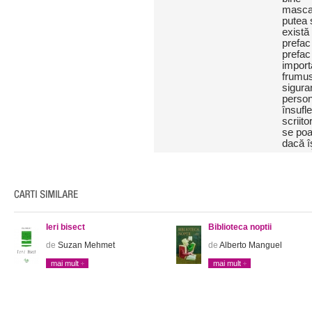
masca 
putea 
există 
prefac 
prefac 
import
frumus
siguran
person
însufl
scriito
se poar
dacă î
Ieri bisect
Biblioteca noptii
de
Suzan Mehmet
de
Alberto Manguel
mai mult
mai mult