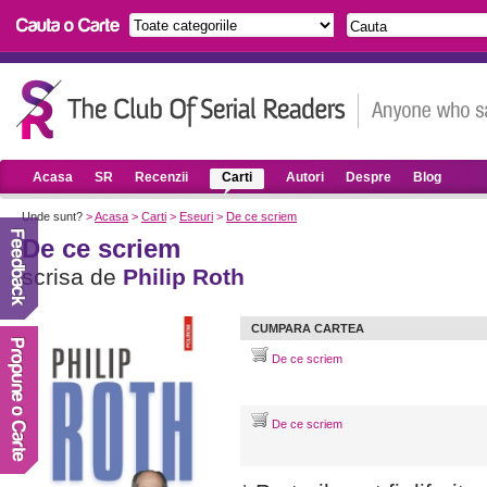
Acasa
SR
Recenzii
Carti
Autori
Despre
Blog
Unde sunt?
>
Acasa
>
Carti
>
Eseuri
>
De ce scriem
De ce scriem
scrisa de
Philip Roth
CUMPARA CARTEA
De ce scriem
De ce scriem