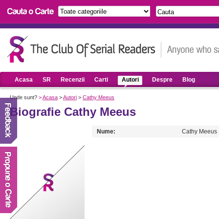
Acasa
SR
Recenzii
Carti
Autori
Despre
Blog
Unde sunt?
>
Acasa
>
Autori
>
Cathy Meeus
Biografie Cathy Meeus
Nume:
Cathy Meeus