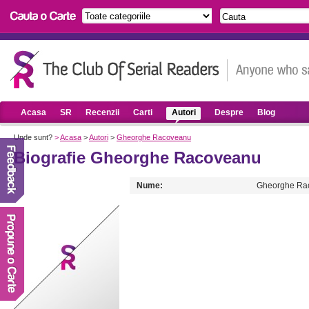
Acasa
SR
Recenzii
Carti
Autori
Despre
Blog
Unde sunt?
>
Acasa
>
Autori
>
Gheorghe Racoveanu
Biografie Gheorghe Racoveanu
Nume:
Gheorghe Ra