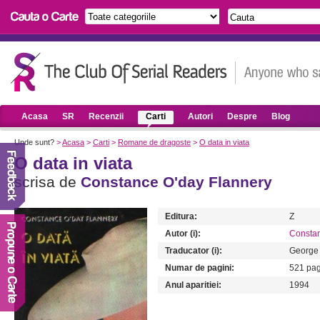
Acasa
SR
Recenzii
Carti
Autori
Despre
Blog
Unde sunt?
>
Acasa
>
Carti
>
Romane de dragoste
>
O data in viata
O data in viata
scrisa de
Constance O'day Flannery
Editura:
Z
Autor (i):
Constan
Traducator (i):
George 
Numar de pagini:
521 pag
Anul aparitiei:
1994