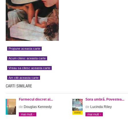
Propune aceasta carte
Acum citesc aceasta carte
Vreau sa citesc aceasta carte
Am citit aceasta carte
Farmecul discret al...
Sora umbră. Povestea...
de
Douglas Kennedy
de
Lucinda Riley
mai mult
mai mult