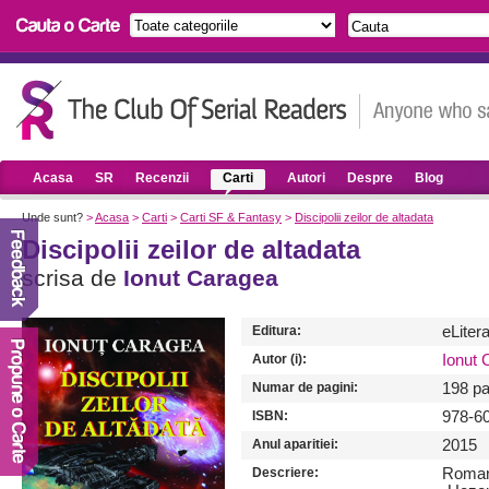
Acasa
SR
Recenzii
Carti
Autori
Despre
Blog
Unde sunt?
>
Acasa
>
Carti
>
Carti SF & Fantasy
>
Discipolii zeilor de altadata
Discipolii zeilor de altadata
scrisa de
Ionut Caragea
Editura:
eLiter
Autor (i):
Ionut 
Numar de pagini:
198 pa
ISBN:
978-6
Anul aparitiei:
2015
Descriere:
Romanu