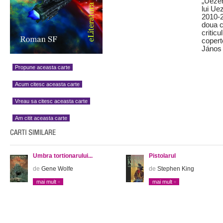
„Uezen
lui Uez
2010-2
doua c
criticu
coperte
János
Propune aceasta carte
Acum citesc aceasta carte
Vreau sa citesc aceasta carte
Am citit aceasta carte
Umbra tortionarului...
Pistolarul
de
Gene Wolfe
de
Stephen King
mai mult
mai mult