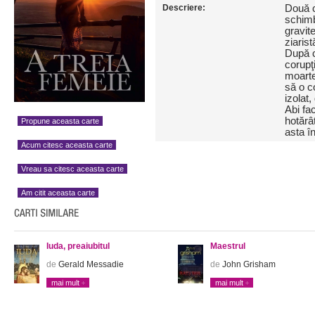
Descriere:
Două c
schimba
gravit
ziaris
După c
corupţ
moarte
să o c
izolat
Abi fac
hotărâ
Propune aceasta carte
asta î
Acum citesc aceasta carte
Vreau sa citesc aceasta carte
Am citit aceasta carte
Iuda, preaiubitul
Maestrul
de
Gerald Messadie
de
John Grisham
mai mult
mai mult