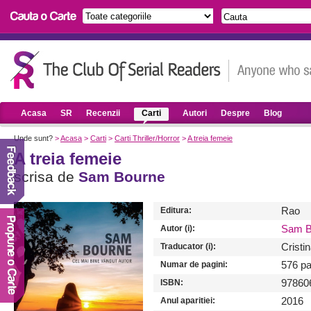
Acasa
SR
Recenzii
Carti
Autori
Despre
Blog
Unde sunt?
>
Acasa
>
Carti
>
Carti Thriller/Horror
>
A treia femeie
A treia femeie
scrisa de
Sam Bourne
Editura:
Rao
Autor (i):
Sam B
Traducator (i):
Cristi
Numar de pagini:
576 pa
ISBN:
97860
Anul aparitiei:
2016