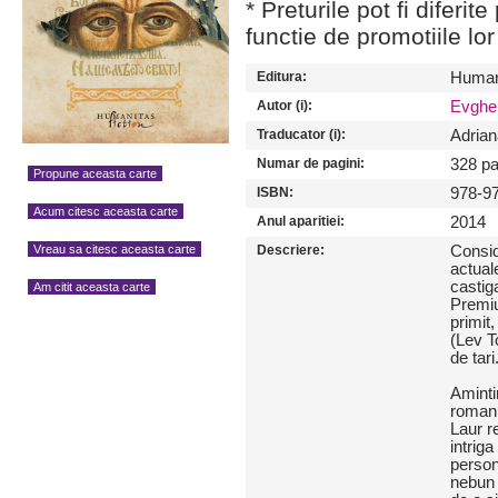
* Preturile pot fi diferit
functie de promotiile lor
Editura:
Humani
Autor (i):
Evghen
Traducator (i):
Adrian
Numar de pagini:
328 pa
Propune aceasta carte
ISBN:
978-9
Acum citesc aceasta carte
Anul aparitiei:
2014
Descriere:
Consid
Vreau sa citesc aceasta carte
actual
castig
Am citit aceasta carte
Premiul
primit
(Lev T
de tari
Aminti
romanu
Laur r
intriga
person
nebun s