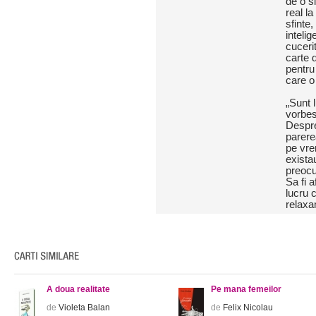
de o si
real la
sfinte,
intelig
cuceri
carte 
pentru
care o
„Sunt 
vorbes
Despr
parere
pe vre
exista
preocup
Sa fi 
lucru 
relaxa
A doua realitate
Pe mana femeilor
de
Violeta Balan
de
Felix Nicolau