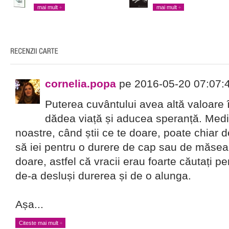
mai mult
mai mult
cornelia.popa
pe 2016-05-20 07:07:
Puterea cuvântului avea altă valoare 
dădea viață și aducea speranță. Medic
noastre, când știi ce te doare, poate chiar d
să iei pentru o durere de cap sau de măsea. 
doare, astfel că vracii erau foarte căutați p
de-a desluși durerea și de o alunga.
Așa...
Citeste mai mult