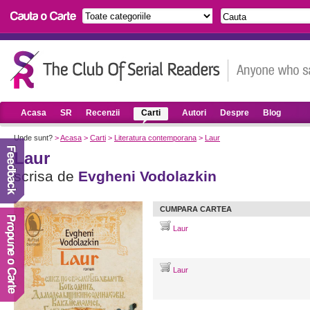
Acasa
SR
Recenzii
Carti
Autori
Despre
Blog
Unde sunt?
>
Acasa
>
Carti
>
Literatura contemporana
>
Laur
Laur
scrisa de
Evgheni Vodolazkin
CUMPARA CARTEA
Laur
Laur