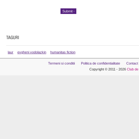
laur
evgheni vodolazkin
humanitas fiction
Termeni si conditii
Politica de confidentialitate
Contact
Copyright © 2011 - 2026
Club de