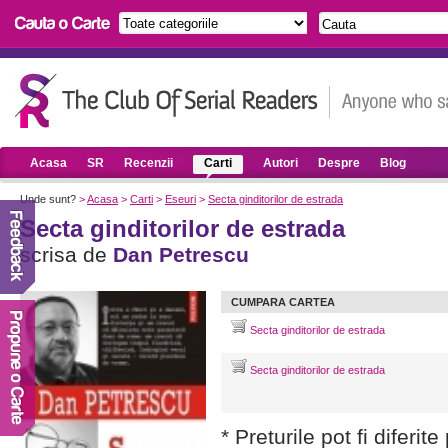
Acasa
SR
Recenzii
Carti
Autori
Despre
Blog
Unde sunt?
>
Acasa
>
Carti
>
Eseuri
>
Secta ginditorilor de estrada
Secta ginditorilor de estrada
scrisa de
Dan Petrescu
CUMPARA CARTEA
Secta ginditorilor de estrada
Secta ginditorilor de estrada
* Preturile pot fi diferit