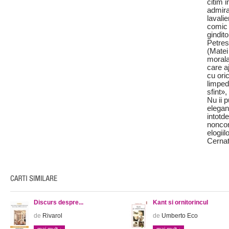
citim i
admira
lavalie
comic 
gindit
Petresc
(Matei
morala 
care a
cu ori
limped
sfint»
Nu ii 
elegan
intotde
nonconf
elogiil
Cernat
Discurs despre...
Kant si ornitorincul
de
Rivarol
de
Umberto Eco