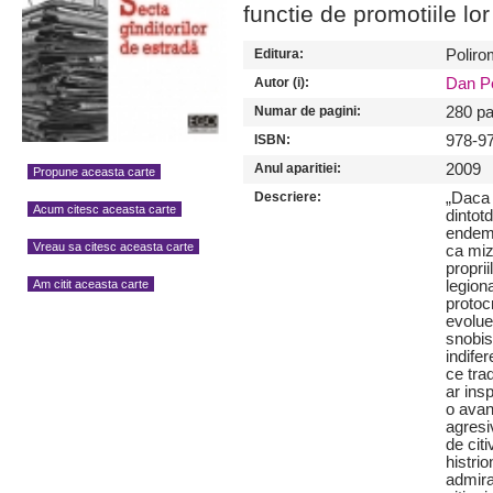
functie de promotiile lor
Editura:
Poliro
Autor (i):
Dan P
Numar de pagini:
280 pa
ISBN:
978-9
Anul aparitiei:
2009
Propune aceasta carte
Descriere:
„Daca 
Acum citesc aceasta carte
dintot
endemi
Vreau sa citesc aceasta carte
ca mize
propri
legion
Am citit aceasta carte
protoc
evolue
snobis
indife
ce trad
ar ins
o avan
agresi
de citi
histrio
admirat