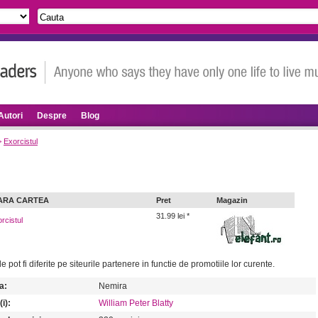
Autori
Despre
Blog
>
Exorcistul
ARA CARTEA
Pret
Magazin
31.99 lei *
rcistul
le pot fi diferite pe siteurile partenere in functie de promotiile lor curente.
a:
Nemira
i):
William Peter Blatty