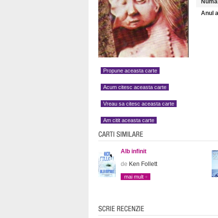
Numar
Anul a
Propune aceasta carte
Acum citesc aceasta carte
Vreau sa citesc aceasta carte
Am citit aceasta carte
Alb infinit
de
Ken Follett
mai mult