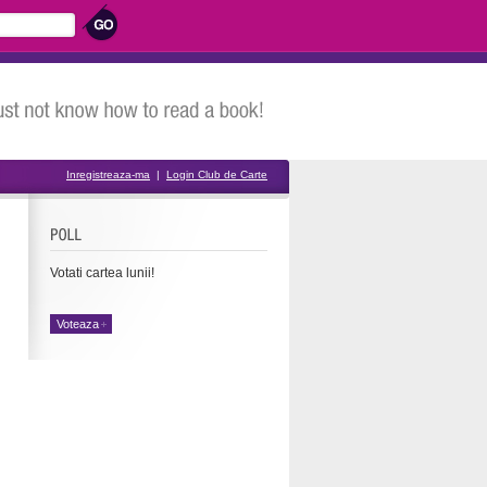
Inregistreaza-ma
|
Login Club de Carte
Votati cartea lunii!