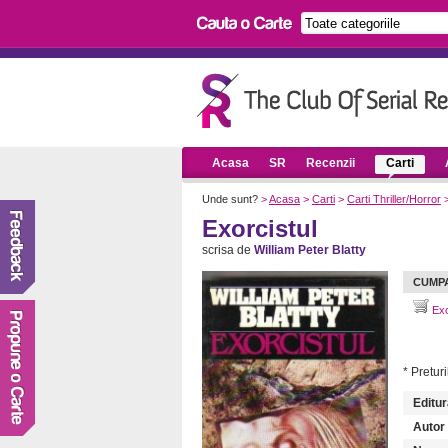
Acasa
SR
Recenzii
Carti
Unde sunt?
>
Acasa
>
Carti
>
Carti Thriller/Horror
Exorcistul
scrisa de
William Peter Blatty
CUMP
Exo
* Preturi
Editur
Autor (