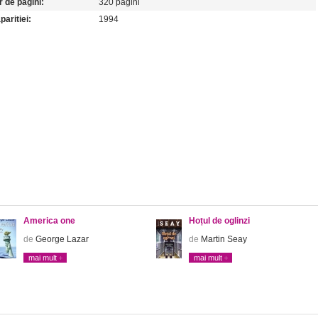
 de pagini:
320 pagini
paritiei:
1994
America one
Hoțul de oglinzi
de
George Lazar
de
Martin Seay
mai mult
mai mult