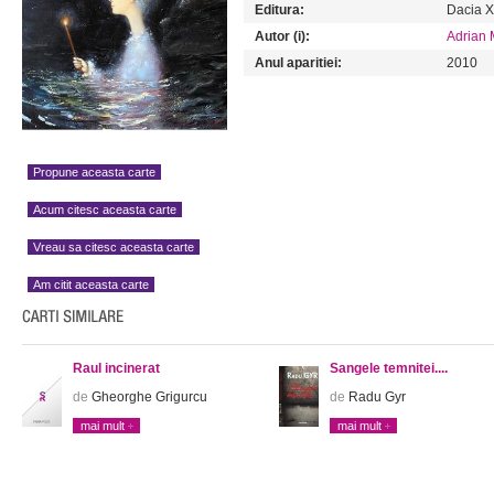
Editura:
Dacia X
Autor (i):
Adrian
Anul aparitiei:
2010
Propune aceasta carte
Acum citesc aceasta carte
Vreau sa citesc aceasta carte
Am citit aceasta carte
Raul incinerat
Sangele temnitei....
de
Gheorghe Grigurcu
de
Radu Gyr
mai mult
mai mult