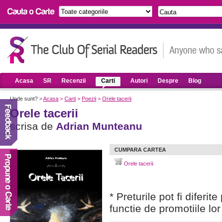
Acasa
SR
Recenzii
Carti
Autori
Despre
Blog
Unde sunt?
>
Acasa
>
Carti
>
Poezii
>
Orele tacerii
Orele tacerii
scrisa de
Adrian Munteanu
CUMPARA CARTEA
Orele tacerii
* Preturile pot fi diferit
functie de promotiile lor